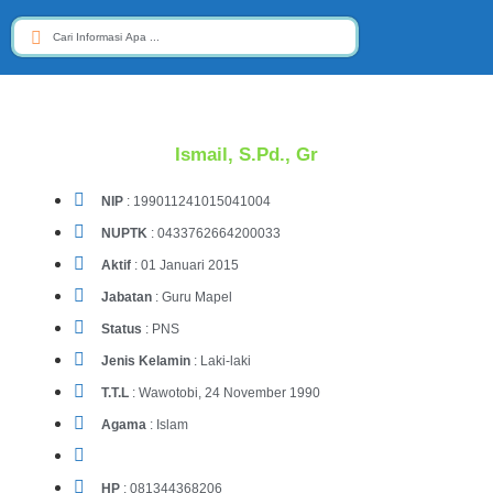
Ismail, S.Pd., Gr
NIP
: 199011241015041004
NUPTK
: 0433762664200033
Aktif
: 01 Januari 2015
Jabatan
: Guru Mapel
Status
: PNS
Jenis Kelamin
: Laki-laki
T.T.L
: Wawotobi, 24 November 1990
Agama
: Islam
HP
: 081344368206