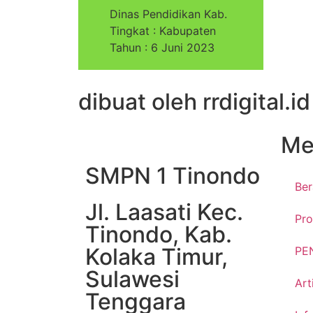
Dinas Pendidikan Kab.
Tingkat : Kabupaten
Tahun : 6 Juni 2023
dibuat oleh rrdigital.id
Me
SMPN 1 Tinondo
Be
Jl. Laasati Kec.
Pro
Tinondo, Kab.
Kolaka Timur,
PE
Sulawesi
Art
Tenggara