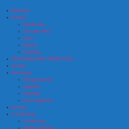
Skip
to
Beranda
content
Profile
Sambutan
Visi dan Misi
Guru
Ekskul
Fasilitas
PENGUMUMAN SPMB 2026
Artikel
Informasi
Pengumuman
Agenda
Prestasi
Foto Kegiatan
Kontak
E-Learning
E-learning
Admin Ujianku