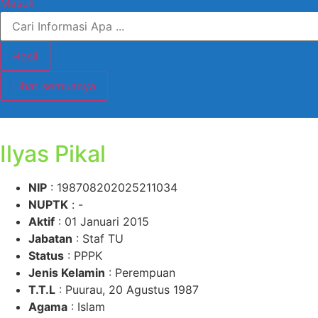
Masuk
Search
...
Hasil
Lihat semuanya
Ilyas Pikal
NIP
: 198708202025211034
NUPTK
: -
Aktif
: 01 Januari 2015
Jabatan
: Staf TU
Status
: PPPK
Jenis Kelamin
: Perempuan
T.T.L
: Puurau, 20 Agustus 1987
Agama
: Islam