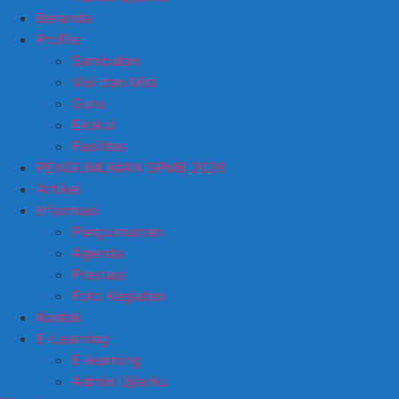
Beranda
Profile
Sambutan
Visi dan Misi
Guru
Ekskul
Fasilitas
PENGUMUMAN SPMB 2026
Artikel
Informasi
Pengumuman
Agenda
Prestasi
Foto Kegiatan
Kontak
E-Learning
E-learning
Admin Ujianku