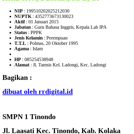
NIP
: 199510202025212030
NUPTK
: 4352773673130023
Aktif
: 01 Januari 2015
Jabatan
: Guru Bahasa Inggris, Kepala Lab IPA
Status
: PPPK
Jenis Kelamin
: Perempuan
T.T.L
: Polmas, 20 Oktober 1995
Agama
: Islam
HP
: 085254538948
Alamat
: Jl. Tamsis Kel. Ladongi, Kec. Ladongi
Bagikan :
dibuat oleh rrdigital.id
SMPN 1 Tinondo
Jl. Laasati Kec. Tinondo, Kab. Kolaka