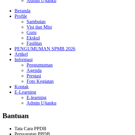
Admin Ujianku
Beranda
Profile
Sambutan
Visi dan Misi
Guru
Ekskul
Fasilitas
PENGUMUMAN SPMB 2026
Artikel
Informasi
Pengumuman
Agenda
Prestasi
Foto Kegiatan
Kontak
E-Learning
E-learning
Admin Ujianku
Bantuan
Tata Cara PPDB
Persyaratan PPDB