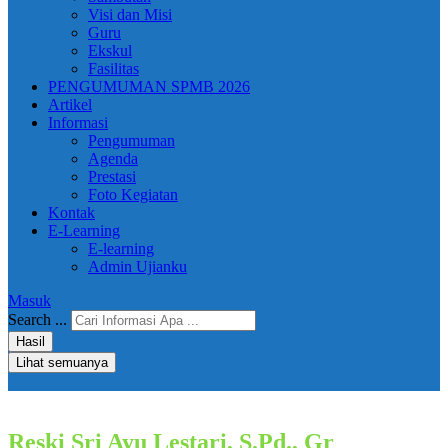
Visi dan Misi
Guru
Ekskul
Fasilitas
PENGUMUMAN SPMB 2026
Artikel
Informasi
Pengumuman
Agenda
Prestasi
Foto Kegiatan
Kontak
E-Learning
E-learning
Admin Ujianku
Masuk
Search ...
Hasil
Lihat semuanya
Reski Sri Ayu Lestari, S.Pd., Gr