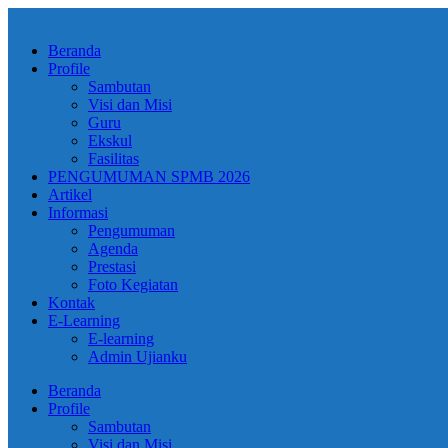
Skip
to
Beranda
content
Profile
Sambutan
Visi dan Misi
Guru
Ekskul
Fasilitas
PENGUMUMAN SPMB 2026
Artikel
Informasi
Pengumuman
Agenda
Prestasi
Foto Kegiatan
Kontak
E-Learning
E-learning
Admin Ujianku
Beranda
Profile
Sambutan
Visi dan Misi