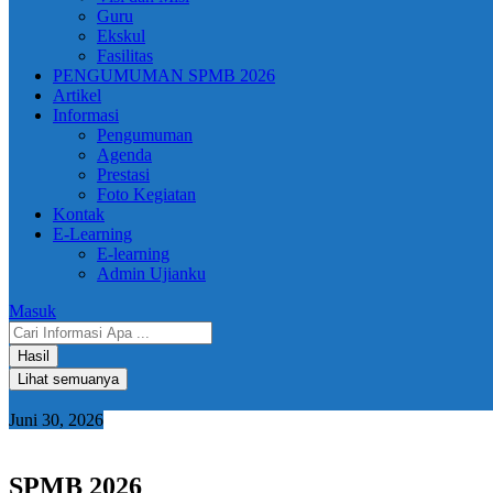
Guru
Ekskul
Fasilitas
PENGUMUMAN SPMB 2026
Artikel
Informasi
Pengumuman
Agenda
Prestasi
Foto Kegiatan
Kontak
E-Learning
E-learning
Admin Ujianku
Masuk
Search
...
Hasil
Lihat semuanya
Juni 30, 2026
SPMB 2026