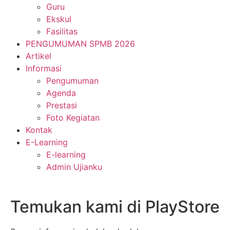
Guru
Ekskul
Fasilitas
PENGUMUMAN SPMB 2026
Artikel
Informasi
Pengumuman
Agenda
Prestasi
Foto Kegiatan
Kontak
E-Learning
E-learning
Admin Ujianku
Temukan kami di PlayStore