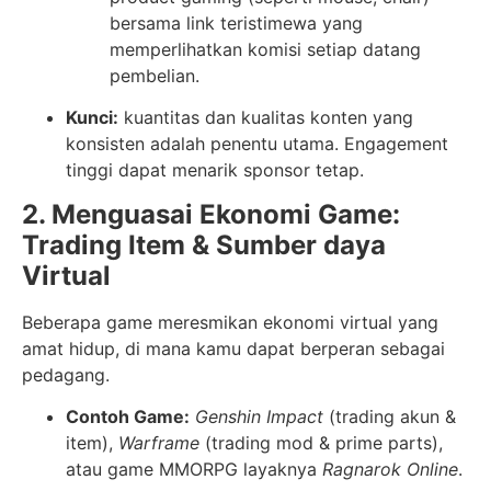
bersama link teristimewa yang
memperlihatkan komisi setiap datang
pembelian.
Kunci:
kuantitas dan kualitas konten yang
konsisten adalah penentu utama. Engagement
tinggi dapat menarik sponsor tetap.
2. Menguasai Ekonomi Game:
Trading Item & Sumber daya
Virtual
Beberapa game meresmikan ekonomi virtual yang
amat hidup, di mana kamu dapat berperan sebagai
pedagang.
Contoh Game:
Genshin Impact
(trading akun &
item),
Warframe
(trading mod & prime parts),
atau game MMORPG layaknya
Ragnarok Online
.