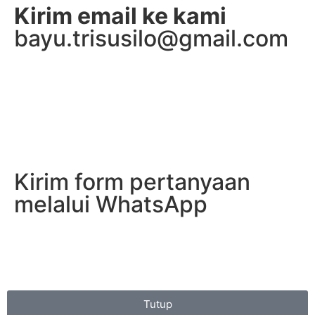
Kirim email ke kami
bayu.trisusilo@gmail.com
Kirim form pertanyaan
melalui WhatsApp
Tutup