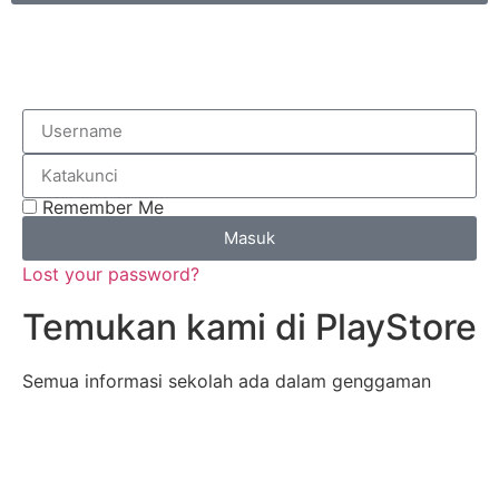
Remember Me
Masuk
Lost your password?
Temukan kami di PlayStore
Semua informasi sekolah ada dalam genggaman