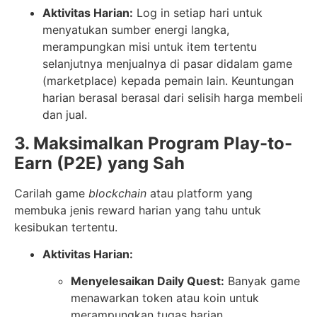
Aktivitas Harian:
Log in setiap hari untuk
menyatukan sumber energi langka,
merampungkan misi untuk item tertentu
selanjutnya menjualnya di pasar didalam game
(marketplace) kepada pemain lain. Keuntungan
harian berasal berasal dari selisih harga membeli
dan jual.
3. Maksimalkan Program Play-to-
Earn (P2E) yang Sah
Carilah game
blockchain
atau platform yang
membuka jenis reward harian yang tahu untuk
kesibukan tertentu.
Aktivitas Harian:
Menyelesaikan Daily Quest:
Banyak game
menawarkan token atau koin untuk
merampungkan tugas harian.