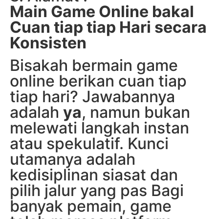
Main Game Online bakal
Cuan tiap tiap Hari secara
Konsisten
Bisakah bermain game
online berikan cuan tiap
tiap hari? Jawabannya
adalah
ya
, namun bukan
melewati langkah instan
atau spekulatif. Kunci
utamanya adalah
kedisiplinan siasat dan
pilih jalur yang pas Bagi
banyak pemain, game