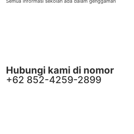
Semua informasi sekolah ada dalam genggaman
Hubungi kami di nomor
+62 852-4259-2899