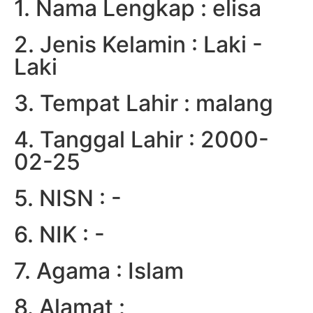
1. Nama Lengkap : elisa
2. Jenis Kelamin : Laki -
Laki
3. Tempat Lahir : malang
4. Tanggal Lahir : 2000-
02-25
5. NISN : -
6. NIK : -
7. Agama : Islam
8. Alamat :