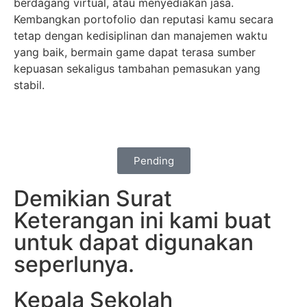
berdagang virtual, atau menyediakan jasa.
Kembangkan portofolio dan reputasi kamu secara
tetap dengan kedisiplinan dan manajemen waktu
yang baik, bermain game dapat terasa sumber
kepuasan sekaligus tambahan pemasukan yang
stabil.
Pending
Demikian Surat
Keterangan ini kami buat
untuk dapat digunakan
seperlunya.
Kepala Sekolah