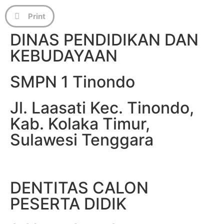
Print
DINAS PENDIDIKAN DAN
KEBUDAYAAN
SMPN 1 Tinondo
Jl. Laasati Kec. Tinondo,
Kab. Kolaka Timur,
Sulawesi Tenggara
DENTITAS CALON
PESERTA DIDIK