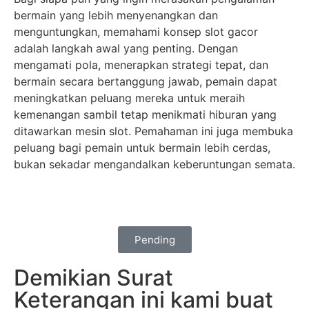
bermain yang lebih menyenangkan dan
menguntungkan, memahami konsep slot gacor
adalah langkah awal yang penting. Dengan
mengamati pola, menerapkan strategi tepat, dan
bermain secara bertanggung jawab, pemain dapat
meningkatkan peluang mereka untuk meraih
kemenangan sambil tetap menikmati hiburan yang
ditawarkan mesin slot. Pemahaman ini juga membuka
peluang bagi pemain untuk bermain lebih cerdas,
bukan sekadar mengandalkan keberuntungan semata.
Pending
Demikian Surat
Keterangan ini kami buat