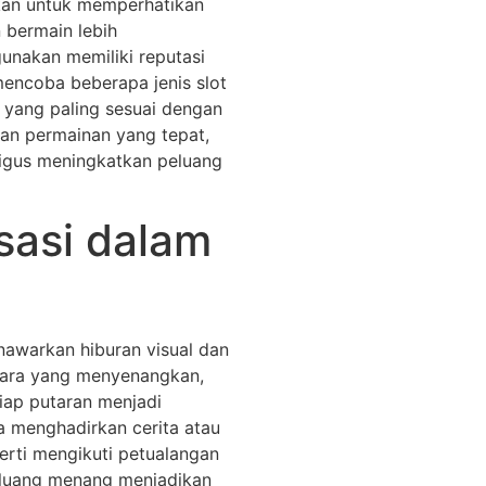
kan untuk memperhatikan
 bermain lebih
unakan memiliki reputasi
encoba beberapa jenis slot
 yang paling sesuai dengan
han permainan yang tepat,
aligus meningkatkan peluang
sasi dalam
nawarkan hiburan visual dan
suara yang menyenangkan,
iap putaran menjadi
 menghadirkan cerita atau
erti mengikuti petualangan
peluang menang menjadikan