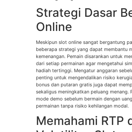
Strategi Dasar B
Online
Meskipun slot online sangat bergantung p
beberapa strategi yang dapat membantu 
kemenangan. Pemain disarankan untuk me
dari setiap permainan agar mengetahui s
hadiah tertinggi. Mengatur anggaran sebe
penting untuk mengendalikan risiko kerugi
bonus dan putaran gratis juga dapat mem
sekaligus meningkatkan peluang menang.
mode demo sebelum bermain dengan uang 
permainan tanpa risiko kehilangan modal.
Memahami RTP 