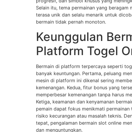
progresif, dan simbol khusus yang mening
Selain itu, tema permainan yang beragam 
terasa unik dan selalu menarik untuk dico
bermain tidak pernah monoton.
Keunggulan Berm
Platform Togel O
Bermain di platform terpercaya seperti to
banyak keuntungan. Pertama, peluang mena
mesin di platform ini dikenal sering memb
kemenangan. Kedua, fitur bonus yang ter
memperbesar kemenangan tanpa harus me
Ketiga, keamanan dan kenyamanan bermain 
pemain dapat fokus menikmati permainan 
risiko kecurangan atau masalah teknis. De
tepat, pengalaman bermain slot online me
dan menguntungkan.