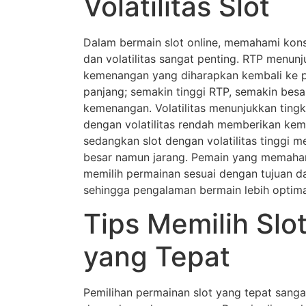
Volatilitas Slot
Dalam bermain slot online, memahami kons
dan volatilitas sangat penting. RTP menun
kemenangan yang diharapkan kembali ke 
panjang; semakin tinggi RTP, semakin besa
kemenangan. Volatilitas menunjukkan tingka
dengan volatilitas rendah memberikan keme
sedangkan slot dengan volatilitas tinggi
besar namun jarang. Pemain yang memaham
memilih permainan sesuai dengan tujuan 
sehingga pengalaman bermain lebih optima
Tips Memilih Slo
yang Tepat
Pemilihan permainan slot yang tepat sang