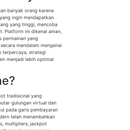
tian banyak orang karena
n yang ingin mendapatkan
nang yang tinggi, mencoba
t. Platform ini dikenal aman,
is permainan yang
s secara mendalam mengenai
 terpercaya, strategi
in menjadi lebih optimal
ne?
lot tradisional yang
utar gulungan virtual dan
ul pada garis pembayaran
odern telah menambahkan
s, multipliers, jackpot