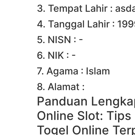
3. Tempat Lahir : as
4. Tanggal Lahir : 19
5. NISN : -
6. NIK : -
7. Agama : Islam
8. Alamat :
Panduan Lengka
Online Slot: Tips
Togel Online Ter