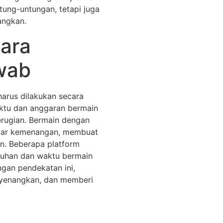
ntung-untungan, tetapi juga
angkan.
cara
wab
harus dilakukan secara
ktu dan anggaran bermain
rugian. Bermain dengan
ejar kemenangan, membuat
n. Beberapa platform
aruhan dan waktu bermain
gan pendekatan ini,
nyenangkan, dan memberi