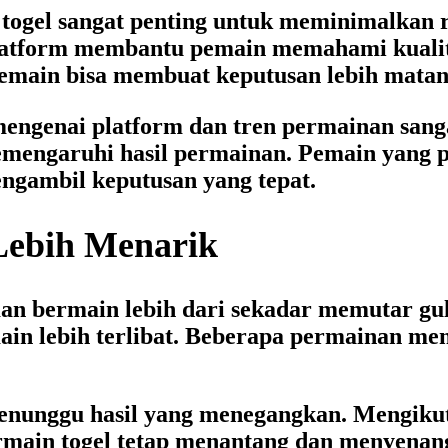
 togel sangat penting untuk meminimalkan
latform membantu pemain memahami kualit
pemain bisa membuat keputusan lebih matang
mengenai platform dan tren permainan sang
emengaruhi hasil permainan. Pemain yang p
ngambil keputusan yang tepat.
Lebih Menarik
n bermain lebih dari sekadar memutar gul
pemain lebih terlibat. Beberapa permainan 
menunggu hasil yang menegangkan. Mengik
rmain togel tetap menantang dan menyenang