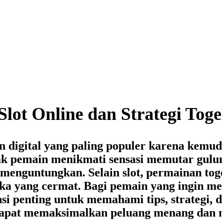
ot Online dan Strategi Toge
ran digital yang paling populer karena kemu
k pemain menikmati sensasi memutar gulu
enguntungkan. Selain slot, permainan togel
gka yang cermat. Bagi pemain yang ingin me
si penting untuk memahami tips, strategi,
dapat memaksimalkan peluang menang dan m