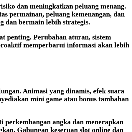
 risiko dan meningkatkan peluang menang.
as permainan, peluang kemenangan, dan
 dan bermain lebih strategis.
at penting. Perubahan aturan, sistem
roaktif memperbarui informasi akan lebih
ungan. Animasi yang dinamis, efek suara
menyediakan mini game atau bonus tambahan
uti perkembangan angka dan menerapkan
kan. Gabungan keseruan slot online dan