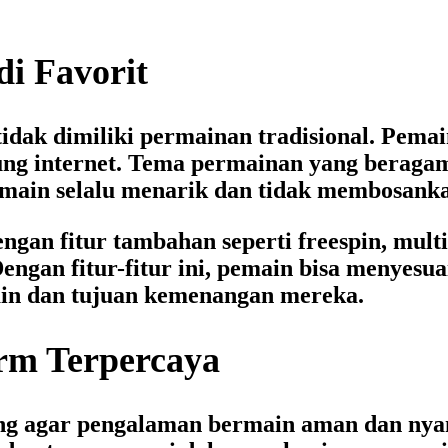
i Favorit
 tidak dimiliki permainan tradisional. Pem
ng internet. Tema permainan yang beragam, 
ain selalu menarik dan tidak membosanka
dengan fitur tambahan seperti freespin, mu
engan fitur-fitur ini, pemain bisa menyesu
ain dan tujuan kemenangan mereka.
rm Terpercaya
ing agar pengalaman bermain aman dan nyam