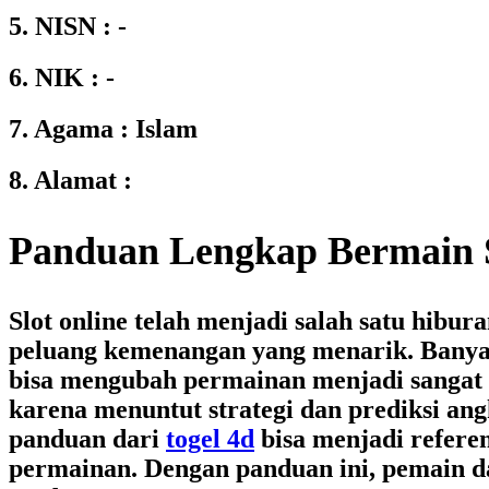
5. NISN : -
6. NIK : -
7. Agama : Islam
8. Alamat :
Panduan Lengkap Bermain Sl
Slot online telah menjadi salah satu hibu
peluang kemenangan yang menarik. Banya
bisa mengubah permainan menjadi sangat m
karena menuntut strategi dan prediksi an
panduan dari
togel 4d
bisa menjadi referen
permainan. Dengan panduan ini, pemain 