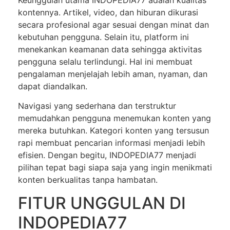
kontennya. Artikel, video, dan hiburan dikurasi
secara profesional agar sesuai dengan minat dan
kebutuhan pengguna. Selain itu, platform ini
menekankan keamanan data sehingga aktivitas
pengguna selalu terlindungi. Hal ini membuat
pengalaman menjelajah lebih aman, nyaman, dan
dapat diandalkan.
Navigasi yang sederhana dan terstruktur
memudahkan pengguna menemukan konten yang
mereka butuhkan. Kategori konten yang tersusun
rapi membuat pencarian informasi menjadi lebih
efisien. Dengan begitu, INDOPEDIA77 menjadi
pilihan tepat bagi siapa saja yang ingin menikmati
konten berkualitas tanpa hambatan.
FITUR UNGGULAN DI
INDOPEDIA77