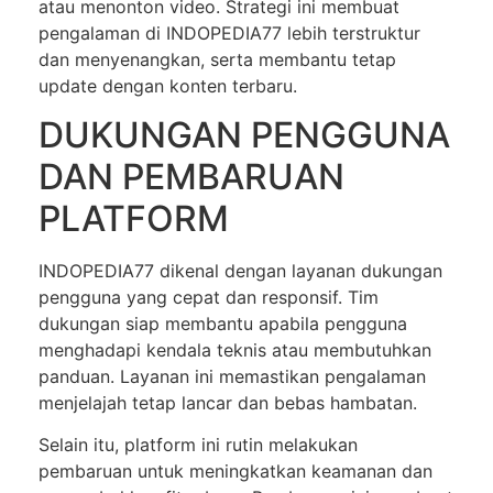
atau menonton video. Strategi ini membuat
pengalaman di INDOPEDIA77 lebih terstruktur
dan menyenangkan, serta membantu tetap
update dengan konten terbaru.
DUKUNGAN PENGGUNA
DAN PEMBARUAN
PLATFORM
INDOPEDIA77 dikenal dengan layanan dukungan
pengguna yang cepat dan responsif. Tim
dukungan siap membantu apabila pengguna
menghadapi kendala teknis atau membutuhkan
panduan. Layanan ini memastikan pengalaman
menjelajah tetap lancar dan bebas hambatan.
Selain itu, platform ini rutin melakukan
pembaruan untuk meningkatkan keamanan dan