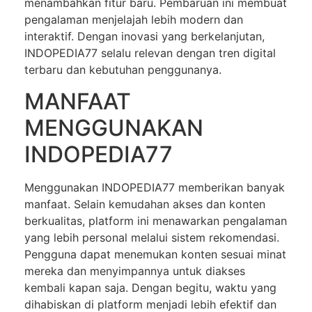
menambahkan fitur baru. Pembaruan ini membuat
pengalaman menjelajah lebih modern dan
interaktif. Dengan inovasi yang berkelanjutan,
INDOPEDIA77 selalu relevan dengan tren digital
terbaru dan kebutuhan penggunanya.
MANFAAT
MENGGUNAKAN
INDOPEDIA77
Menggunakan INDOPEDIA77 memberikan banyak
manfaat. Selain kemudahan akses dan konten
berkualitas, platform ini menawarkan pengalaman
yang lebih personal melalui sistem rekomendasi.
Pengguna dapat menemukan konten sesuai minat
mereka dan menyimpannya untuk diakses
kembali kapan saja. Dengan begitu, waktu yang
dihabiskan di platform menjadi lebih efektif dan