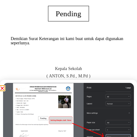
Pending
Demikian Surat Keterangan ini kami buat untuk dapat digunakan
seperlunya.
Kepala Sekolah
( ANTON, S.Pd., M.Pd )
Orang Tua / Wali*
( XSRFDSGDFGDFH )