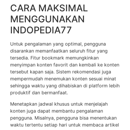
CARA MAKSIMAL
MENGGUNAKAN
INDOPEDIA77
Untuk pengalaman yang optimal, pengguna
disarankan memanfaatkan seluruh fitur yang
tersedia. Fitur bookmark memungkinkan
menyimpan konten favorit dan kembali ke konten
tersebut kapan saja. Sistem rekomendasi juga
mempermudah menemukan konten sesuai minat
sehingga waktu yang dihabiskan di platform lebih
produktif dan bermanfaat.
Menetapkan jadwal khusus untuk menjelajah
konten juga dapat membantu pengalaman
pengguna. Misalnya, pengguna bisa menentukan
waktu tertentu setiap hari untuk membaca artikel