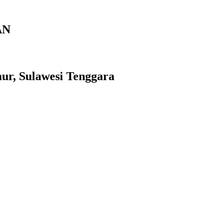
AN
mur, Sulawesi Tenggara