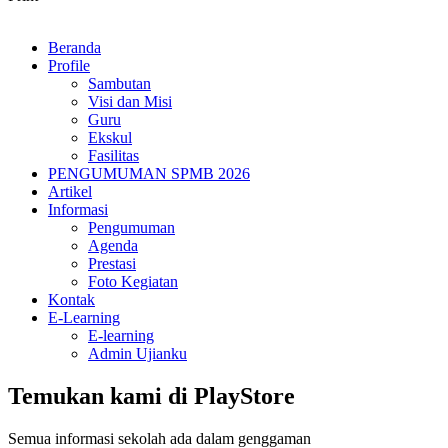
Beranda
Profile
Sambutan
Visi dan Misi
Guru
Ekskul
Fasilitas
PENGUMUMAN SPMB 2026
Artikel
Informasi
Pengumuman
Agenda
Prestasi
Foto Kegiatan
Kontak
E-Learning
E-learning
Admin Ujianku
Temukan kami di PlayStore
Semua informasi sekolah ada dalam genggaman