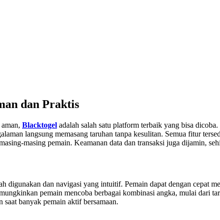
man dan Praktis
n aman,
Blacktogel
adalah salah satu platform terbaik yang bisa dicob
man langsung memasang taruhan tanpa kesulitan. Semua fitur tersedia
i masing-masing pemain. Keamanan data dan transaksi juga dijamin, seh
digunakan dan navigasi yang intuitif. Pemain dapat dengan cepat memi
 memungkinkan pemain mencoba berbagai kombinasi angka, mulai dari ta
an saat banyak pemain aktif bersamaan.