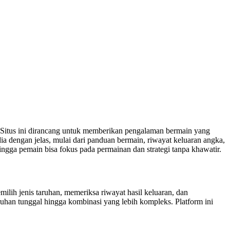
a. Situs ini dirancang untuk memberikan pengalaman bermain yang
 dengan jelas, mulai dari panduan bermain, riwayat keluaran angka,
ingga pemain bisa fokus pada permainan dan strategi tanpa khawatir.
lih jenis taruhan, memeriksa riwayat hasil keluaran, dan
ruhan tunggal hingga kombinasi yang lebih kompleks. Platform ini