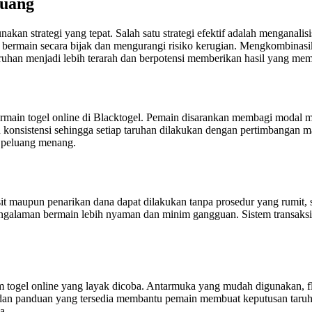
luang
akan strategi yang tepat. Salah satu strategi efektif adalah mengana
 bermain secara bijak dan mengurangi risiko kerugian. Mengkombinasika
aruhan menjadi lebih terarah dan berpotensi memberikan hasil yang me
ain togel online di Blacktogel. Pemain disarankan membagi modal men
onsistensi sehingga setiap taruhan dilakukan dengan pertimbangan m
n peluang menang.
t maupun penarikan dana dapat dilakukan tanpa prosedur yang rumit, s
pengalaman bermain lebih nyaman dan minim gangguan. Sistem transak
 togel online yang layak dicoba. Antarmuka yang mudah digunakan, fle
dan panduan yang tersedia membantu pemain membuat keputusan taruha
a.