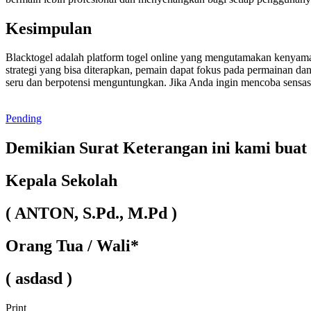
Kesimpulan
Blacktogel adalah platform togel online yang mengutamakan kenya
strategi yang bisa diterapkan, pemain dapat fokus pada permainan 
seru dan berpotensi menguntungkan. Jika Anda ingin mencoba sensasi 
Pending
Demikian Surat Keterangan ini kami buat 
Kepala Sekolah
( ANTON, S.Pd., M.Pd )
Orang Tua / Wali*
( asdasd )
Print