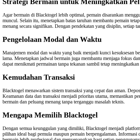
Strategi Bermain untuk Meningkatkan Pe
Agar bermain di Blacktogel lebih optimal, pemain disarankan menggun
muncul. Selain itu, menetapkan batas taruhan membantu pemain tetap
menang secara signifikan. Dengan pendekatan yang disiplin, setiap t
Pengelolaan Modal dan Waktu
Manajemen modal dan waktu yang baik menjadi kunci kesuksesan berm
lama. Menetapkan jadwal bermain juga membantu menjaga fokus dan k
dapat menikmati permainan tanpa tekanan sambil tetap meningkatka
Kemudahan Transaksi
Blacktogel menawarkan sistem transaksi yang cepat dan aman. Deposi
Keamanan data dan transaksi menjadi prioritas utama, memastikan 
bermain dan peluang menang tanpa terganggu masalah teknis.
Mengapa Memilih Blacktogel
Dengan semua keunggulan yang dimiliki, Blacktogel menjadi platform
pilihan ideal bagi pemula maupun pemain berpengalaman. Informasi 
bermain lebih profesional dan menyenangkan bagi setiap penggunany