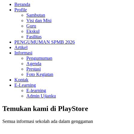
Beranda
Profile
Sambutan
Visi dan Misi
Guru
Ekskul
Fasilitas
PENGUMUMAN SPMB 2026
Artikel
Informasi
Pengumuman
Agenda
Prestasi
Foto Kegiatan
Kontak
E-Learning
E-learning
Admin Ujianku
Temukan kami di PlayStore
Semua informasi sekolah ada dalam genggaman