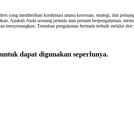
dern yang memberikan kombinasi antara keseruan, strategi, dan peluan
fikan. Apakah Anda seorang pemula atau pemain berpengalaman, mema
an menyenangkan. Temukan pengalaman bermain terbaik melalui slot y
untuk dapat digunakan seperlunya.