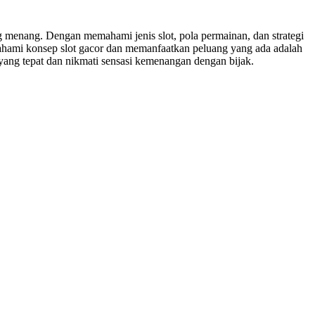
g menang. Dengan memahami jenis slot, pola permainan, dan strategi
hami konsep slot gacor dan memanfaatkan peluang yang ada adalah
ang tepat dan nikmati sensasi kemenangan dengan bijak.