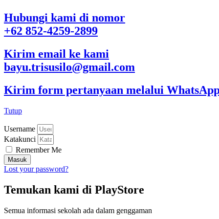
Hubungi kami di nomor
+62 852-4259-2899
Kirim email ke kami
bayu.trisusilo@gmail.com
Kirim form pertanyaan melalui WhatsAp
Tutup
Username
Katakunci
Remember Me
Masuk
Lost your password?
Temukan kami di PlayStore
Semua informasi sekolah ada dalam genggaman