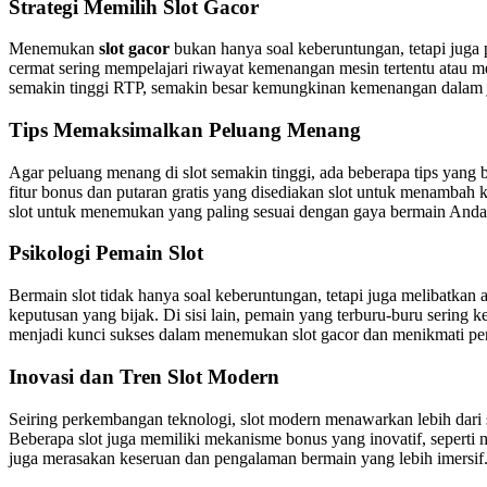
Strategi Memilih Slot Gacor
Menemukan
slot gacor
bukan hanya soal keberuntungan, tetapi juga 
cermat sering mempelajari riwayat kemenangan mesin tertentu atau m
semakin tinggi RTP, semakin besar kemungkinan kemenangan dalam 
Tips Memaksimalkan Peluang Menang
Agar peluang menang di slot semakin tinggi, ada beberapa tips yang b
fitur bonus dan putaran gratis yang disediakan slot untuk menambah 
slot untuk menemukan yang paling sesuai dengan gaya bermain Anda.
Psikologi Pemain Slot
Bermain slot tidak hanya soal keberuntungan, tetapi juga melibatka
keputusan yang bijak. Di sisi lain, pemain yang terburu-buru sering 
menjadi kunci sukses dalam menemukan slot gacor dan menikmati pe
Inovasi dan Tren Slot Modern
Seiring perkembangan teknologi, slot modern menawarkan lebih dari se
Beberapa slot juga memiliki mekanisme bonus yang inovatif, sepert
juga merasakan keseruan dan pengalaman bermain yang lebih imersif