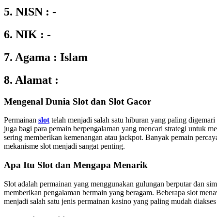
5. NISN : -
6. NIK : -
7. Agama : Islam
8. Alamat :
Mengenal Dunia Slot dan Slot Gacor
Permainan
slot
telah menjadi salah satu hiburan yang paling digemar
juga bagi para pemain berpengalaman yang mencari strategi untuk me
sering memberikan kemenangan atau jackpot. Banyak pemain percay
mekanisme slot menjadi sangat penting.
Apa Itu Slot dan Mengapa Menarik
Slot adalah permainan yang menggunakan gulungan berputar dan simb
memberikan pengalaman bermain yang beragam. Beberapa slot menawar
menjadi salah satu jenis permainan kasino yang paling mudah diakses