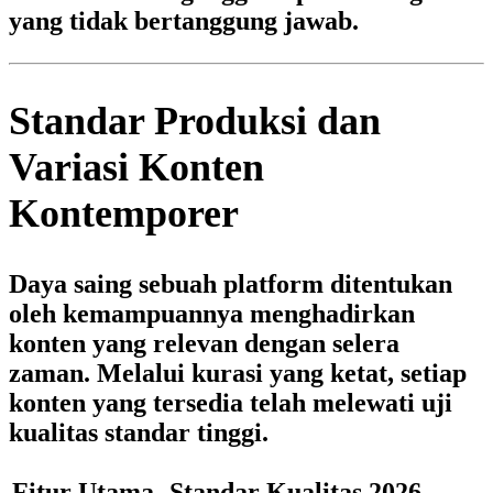
yang tidak bertanggung jawab.
Standar Produksi dan
Variasi Konten
Kontemporer
Daya saing sebuah platform ditentukan
oleh kemampuannya menghadirkan
konten yang relevan dengan selera
zaman. Melalui kurasi yang ketat, setiap
konten yang tersedia telah melewati uji
kualitas standar tinggi.
Fitur Utama
Standar Kualitas 2026