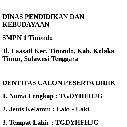
DINAS PENDIDIKAN DAN
KEBUDAYAAN
SMPN 1 Tinondo
Jl. Laasati Kec. Tinondo, Kab. Kolaka
Timur, Sulawesi Tenggara
DENTITAS CALON PESERTA DIDIK
1. Nama Lengkap : TGDYHFHJG
2. Jenis Kelamin : Laki - Laki
3. Tempat Lahir : TGDYHFHJG