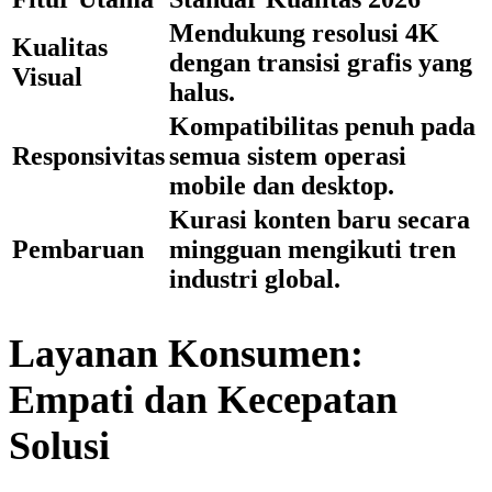
Mendukung resolusi 4K
Kualitas
dengan transisi grafis yang
Visual
halus.
Kompatibilitas penuh pada
Responsivitas
semua sistem operasi
mobile dan desktop.
Kurasi konten baru secara
Pembaruan
mingguan mengikuti tren
industri global.
Layanan Konsumen:
Empati dan Kecepatan
Solusi