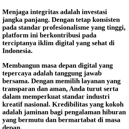
Menjaga integritas adalah investasi
jangka panjang. Dengan tetap konsisten
pada standar profesionalisme yang tinggi,
platform ini berkontribusi pada
terciptanya iklim digital yang sehat di
Indonesia.
Membangun masa depan digital yang
tepercaya adalah tanggung jawab
bersama. Dengan memilih layanan yang
transparan dan aman, Anda turut serta
dalam memperkuat standar industri
kreatif nasional. Kredibilitas yang kokoh
adalah jaminan bagi pengalaman hiburan
yang bermutu dan bermartabat di masa
depan.