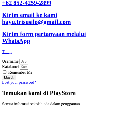
+62 852-4259-2899
Kirim email ke kami
bayu.trisusilo@gmail.com
Kirim form pertanyaan melalui
WhatsApp
Tutup
Username
Katakunci
Remember Me
Masuk
Lost your password?
Temukan kami di PlayStore
Semua informasi sekolah ada dalam genggaman