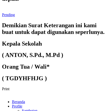
Pending
Demikian Surat Keterangan ini kami
buat untuk dapat digunakan seperlunya.
Kepala Sekolah
( ANTON, S.Pd., M.Pd )
Orang Tua / Wali*
( TGDYHFHJG )
Print
Beranda
Profile
Sambutan