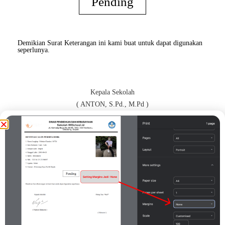
Pending
Demikian Surat Keterangan ini kami buat untuk dapat digunakan
seperlunya.
Kepala Sekolah
( ANTON, S.Pd., M.Pd )
Orang Tua / Wali*
( adsasdsd )
Print