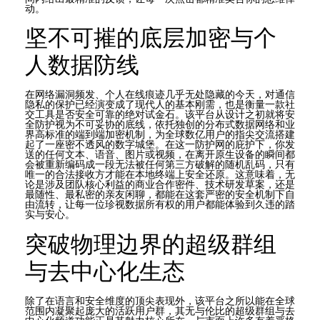
动。
坚不可摧的底层加密与个
人数据防线
在网络漏洞频发、个人在线痕迹几乎无处隐藏的今天，对通信
隐私的保护已经演变成了现代人的基本刚需，也是衡量一款社
交工具是否安全可靠的绝对试金石。该平台从设计之初就将安
全防护视为不可妥协的底线，依托独创的分布式数据网络和业
界高标准的端到端加密机制，为全球数亿用户的指尖交流搭建
起了一座密不透风的数字城堡。在这一防护网的庇护下，你发
送的任何文本、语音、图片或视频，在离开原生设备的瞬间都
会被重新编码成一段无法被任何第三方破解的随机乱码，只有
唯一的合法接收方才能在本地终端上安全还原。这意味着，无
论是涉及团队核心利益的商业合作密件、技术研发草案，还是
最随性、最私密的亲友闲聊，都能在这套严密的安全机制下自
由流转，让每一位珍视数据所有权的用户都能体验到久违的踏
实与安心。
突破物理边界的超级群组
与去中心化生态
除了在语言和安全维度的顶尖表现外，该平台之所以能在全球
范围内凝聚起庞大的活跃用户群，其无与伦比的超级群组与去