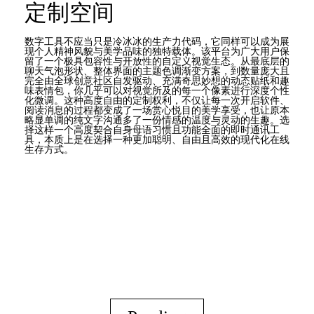
定制空间
数字工具不应当只是冷冰冰的生产力代码，它同样可以成为展
现个人精神风貌与美学品味的独特载体。该平台为广大用户保
留了一个极具包容性与开放性的自定义视觉生态。从最底层的
聊天气泡形状、整体界面的主题色调渐变方案，到数量庞大且
完全由全球创意社区自发驱动、充满奇思妙想的动态贴纸和趣
味表情包，你几乎可以对视觉所及的每一个像素进行深度个性
化微调。这种高度自由的定制权利，不仅让每一次开启软件、
阅读消息的过程都变成了一场赏心悦目的美学享受，也让原本
略显单调的纯文字沟通多了一份情感的温度与灵动的生趣。选
择这样一个高度契合自身母语习惯且功能全面的即时通讯工
具，本质上是在选择一种更加聪明、自由且高效的现代化在线
生存方式。