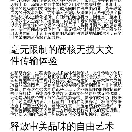
中心化频道功能正是其魅力核心所在。与市面上许多有着严格
人数上限、动辄设立各类繁琐准入门槛的传统社交工具相比，
这里的超级群组支持数十万成员同时在线自由沟通，为全球范
围内的开发者社区、前沿学术沙龙以及跨国团队协作提供了极
为理想的线上孵化场所。而独特的频道机制，则像是一座永不
关停的个人全媒体广播电台，内容创作者和深度资讯分发者可
以完全摒弃传统社交媒体的算法干扰，将极具洞察力的原创观
点、实时新闻或多媒体作品，毫无损耗地精准推送至无限多的
订阅者面前，让真正有价值的思想能够跨越地域的鸿沟，在全
世界范围内激荡起同频共振。
毫无限制的硬核无损大文
件传输体验
在移动办公、远程协作以及多媒体创意领域，文件传输的体积
限制和画质压缩往往是扼杀团队执行效率的隐形杀手。许多人
常常受困于其他工具对文件大小的严苛压榨，或者不得不忍受
珍贵的高清图片、原创剪辑视频被强行压缩到面目全非的尴尬
场景。而在这个强大的通讯平台上，这些陈旧的物理限制都将
被彻底打破。系统原生支持超大体积文件的原格式无损传输，
无论是动辄数个吉字节的高清视频母带、复杂的软件项目数据
库，还是精密的设计工程蓝图，都能在高度稳定且极速的数据
通道中完美送达对方。这种高保真、无压迫感的分享模式，不
仅帮你彻底摆脱了依靠第三方网盘反复转寄下载的繁琐流程，
也让团队间的信息协同和成果交付变得更加纯粹、高效。
释放审美品味的自由艺术