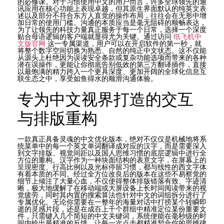
的必修课。对于习惯使用中文的用户而言，许多全球领先的通
讯应用在核心功能上表现卓越，但其原生界面默认的纯英文表
述以及部分不符合东方人直觉的操作布局，往往会在无形中增
加日常的使用门槛。沟通的本质应当是毫无阻碍的顺畅表达，
为了让领先的科技力量真正服务于每一个日常，选择一个深度
贴合母语逻辑的客户端就显得尤为关键。通过访问
纸飞机中
文版官网
这一专属渠道，用户可以在开启软件的第一秒，就
将整个数字空间切换为熟悉、自然的纯正中文状态。这不仅能
从源头上杜绝因为误读安全条款或复杂功能选项而带来的各种
潜在误操作，更能让你彻底告别低效的第三方翻译插件，直接
以最饱满的精力跨入一个更具深度、更加开阔的全球化信息互
联生态之中，享受如鱼得水的顺滑沟通体验。
专为中文视界打造的交互
与排版重构
一款真正具备灵魂的中文优化版本，绝对不仅仅是机械地将系
统菜单中的每一个英文单词翻译成对应的汉字，而是需要深入
到文字排版、视觉间距以及国人思维习惯的底层逻辑中进行全
方位的重构。汉字作为一种块面结构的表意文字，在屏幕上的
呈现密度、行高比例以及光标停留习惯，都与线性的西文字体
有着本质的不同。经过全方位改良后的版本在这些不易察觉的
细节上倾注了大量心血，不仅使得整体排版错落有致、字迹清
晰，极大地缓解了在移动端或大屏设备上长时间阅读带来的视
觉疲劳，同时其内置的搜索算法也针对中文的词组拆分进行了
专属优化。无论你需要在一整年的海量对话中打捞某个转瞬即
逝的灵感片段，还是在成百上千个群组中精准定位某份重要文
件，只需键入几个简短的中文关键词，系统便能在毫秒级的时
间内给出最精准的反馈，让每一次点击都精准契合你的思维律