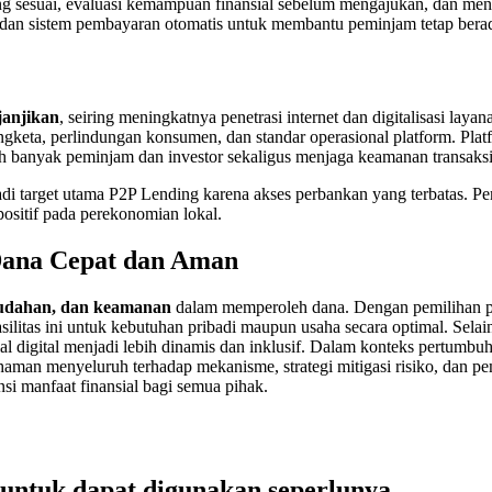
ang sesuai, evaluasi kemampuan finansial sebelum mengajukan, dan me
n, dan sistem pembayaran otomatis untuk membantu peminjam tetap bera
anjikan
, seiring meningkatnya penetrasi internet dan digitalisasi la
eta, perlindungan konsumen, dan standar operasional platform. Platfo
ih banyak peminjam dan investor sekaligus menjaga keamanan transaksi
adi target utama P2P Lending karena akses perbankan yang terbata
sitif pada perekonomian lokal.
 Dana Cepat dan Aman
mudahan, dan keamanan
dalam memperoleh dana. Dengan pemilihan pla
litas ini untuk kebutuhan pribadi maupun usaha secara optimal. Sela
ial digital menjadi lebih dinamis dan inklusif. Dalam konteks pertum
ahaman menyeluruh terhadap mekanisme, strategi mitigasi risiko, dan p
si manfaat finansial bagi semua pihak.
untuk dapat digunakan seperlunya.