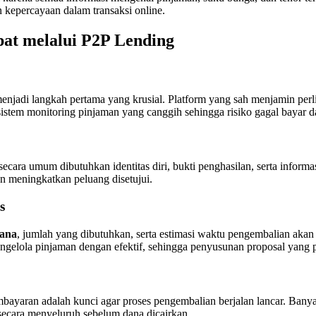
kepercayaan dalam transaksi online.
t melalui P2P Lending
enjadi langkah pertama yang krusial. Platform yang sah menjamin perl
n sistem monitoring pinjaman yang canggih sehingga risiko gagal bayar d
ecara umum dibutuhkan identitas diri, bukti penghasilan, serta info
n meningkatkan peluang disetujui.
s
dana
, jumlah yang dibutuhkan, serta estimasi waktu pengembalian aka
ola pinjaman dengan efektif, sehingga penyusunan proposal yang pr
bayaran adalah kunci agar proses pengembalian berjalan lancar. Bany
secara menyeluruh sebelum dana dicairkan.