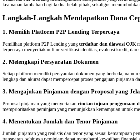
keamanan tambahan bagi kedua belah pihak, sekaligus menumbuhkan 
Langkah-Langkah Mendapatkan Dana Cepa
1. Memilih Platform P2P Lending Terpercaya
Pemilihan platform P2P Lending yang
terdaftar dan diawasi OJK
m
terpercaya menyediakan fitur verifikasi identitas, evaluasi kredit, da
2. Melengkapi Persyaratan Dokumen
Setiap platform memiliki persyaratan dokumen yang berbeda, namun s
lengkap dan akurat dapat mempercepat proses pengajuan pinjaman da
3. Mengajukan Pinjaman dengan Proposal yang Jela
Proposal pinjaman yang menyertakan
rincian tujuan penggunaan 
memprioritaskan peminjam yang menunjukkan kemampuan untuk mengel
4. Menentukan Jumlah dan Tenor Pinjaman
Jumlah pinjaman yang realistis dan tenor yang sesuai kemampuan pem
transparan, sehingga peminjam dapat memahami kewajiban finansial 