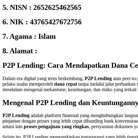
5. NISN : 2652625462565
6. NIK : 43765427672756
7. Agama : Islam
8. Alamat :
P2P Lending: Cara Mendapatkan Dana C
Dalam era digital yang terus berkembang,
P2P Lending
atau peer-to-
pelaku usaha memperoleh
dana cepat
tanpa melalui jalur perbankan
mendalam mengenai mekanisme, keuntungan, dan risiko yang terkait 
Mengenal P2P Lending dan Keuntungann
P2P Lending
adalah platform finansial yang menghubungkan langsun
pinjaman dengan proses yang lebih cepat dibanding bank konvension
antara lain
proses pengajuan yang ringkas
, persyaratan dokumen yan
Selain itu, P2P Lending memungkinkan transparansi yang lebih tinggi