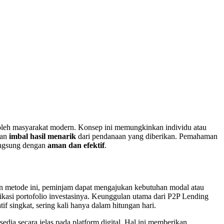
ti oleh masyarakat modern. Konsep ini memungkinkan individu atau
kan
imbal hasil menarik
dari pendanaan yang diberikan. Pemahaman
langsung dengan
aman dan efektif
.
an metode ini, peminjam dapat mengajukan kebutuhan modal atau
kasi portofolio investasinya. Keunggulan utama dari P2P Lending
if singkat, sering kali hanya dalam hitungan hari.
dia secara jelas pada platform digital. Hal ini memberikan