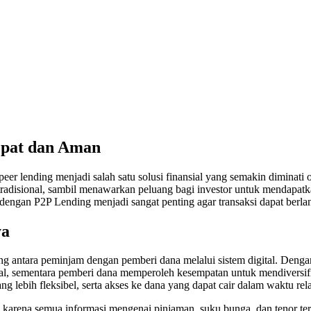
epat dan Aman
peer lending menjadi salah satu solusi finansial yang semakin dimina
 tradisional, sambil menawarkan peluang bagi investor untuk mendapat
dengan P2P Lending menjadi sangat penting agar transaksi dapat ber
ya
g antara peminjam dengan pemberi dana melalui sistem digital. Deng
al, sementara pemberi dana memperoleh kesempatan untuk mendiversifi
g lebih fleksibel, serta akses ke dana yang dapat cair dalam waktu relat
 karena semua informasi mengenai pinjaman, suku bunga, dan tenor terse