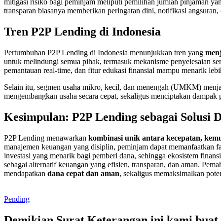
mitigasi risiko bagi peminjam meliputi pemilihan jumlah pinjaman y
transparan biasanya memberikan peringatan dini, notifikasi angsura
Tren P2P Lending di Indonesia
Pertumbuhan P2P Lending di Indonesia menunjukkan tren yang
menj
untuk melindungi semua pihak, termasuk mekanisme penyelesaian sengk
pemantauan real-time, dan fitur edukasi finansial mampu menarik leb
Selain itu, segmen usaha mikro, kecil, dan menengah (UMKM) menj
mengembangkan usaha secara cepat, sekaligus menciptakan dampak po
Kesimpulan: P2P Lending sebagai Solusi
P2P Lending menawarkan
kombinasi unik antara kecepatan, ke
manajemen keuangan yang disiplin, peminjam dapat memanfaatkan fasi
investasi yang menarik bagi pemberi dana, sehingga ekosistem finans
sebagai alternatif keuangan yang efisien, transparan, dan aman. Pem
mendapatkan
dana cepat dan aman
, sekaligus memaksimalkan poten
Pending
Demikian Surat Keterangan ini kami buat 