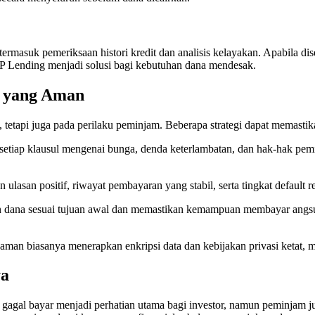
termasuk pemeriksaan histori kredit dan analisis kelayakan. Apabila di
P2P Lending menjadi solusi bagi kebutuhan dana mendesak.
g yang Aman
etapi juga pada perilaku peminjam. Beberapa strategi dapat memastik
etiap klausul mengenai bunga, denda keterlambatan, dan hak-hak pem
n ulasan positif, riwayat pembayaran yang stabil, serta tingkat default 
dana sesuai tujuan awal dan memastikan kemampuan membayar angsur
 aman biasanya menerapkan enkripsi data dan kebijakan privasi ketat, 
ya
o gagal bayar menjadi perhatian utama bagi investor, namun peminjam j