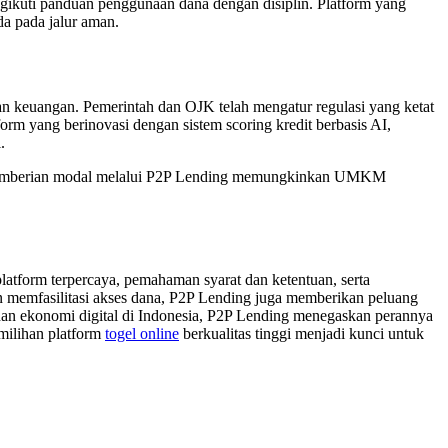
ngikuti panduan penggunaan dana dengan disiplin. Platform yang
da pada jalur aman.
yanan keuangan. Pemerintah dan OJK telah mengatur regulasi yang ketat
rm yang berinovasi dengan sistem scoring kredit berbasis AI,
.
s. Pemberian modal melalui P2P Lending memungkinkan UMKM
tform terpercaya, pemahaman syarat dan ketentuan, serta
in memfasilitasi akses dana, P2P Lending juga memberikan peluang
buhan ekonomi digital di Indonesia, P2P Lending menegaskan perannya
emilihan platform
togel online
berkualitas tinggi menjadi kunci untuk