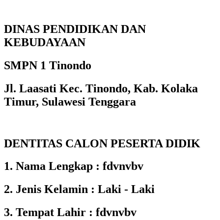
DINAS PENDIDIKAN DAN
KEBUDAYAAN
SMPN 1 Tinondo
Jl. Laasati Kec. Tinondo, Kab. Kolaka
Timur, Sulawesi Tenggara
DENTITAS CALON PESERTA DIDIK
1. Nama Lengkap : fdvnvbv
2. Jenis Kelamin : Laki - Laki
3. Tempat Lahir : fdvnvbv