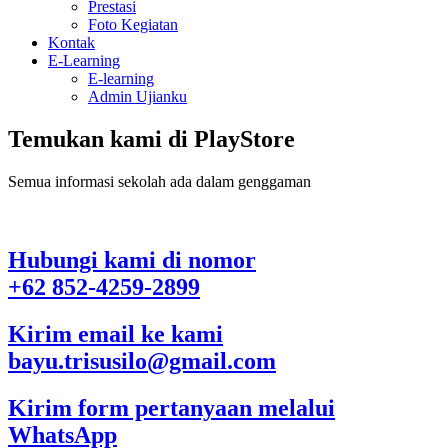
Prestasi
Foto Kegiatan
Kontak
E-Learning
E-learning
Admin Ujianku
Temukan kami di PlayStore
Semua informasi sekolah ada dalam genggaman
Hubungi kami di nomor
+62 852-4259-2899
Kirim email ke kami
bayu.trisusilo@gmail.com
Kirim form pertanyaan melalui
WhatsApp