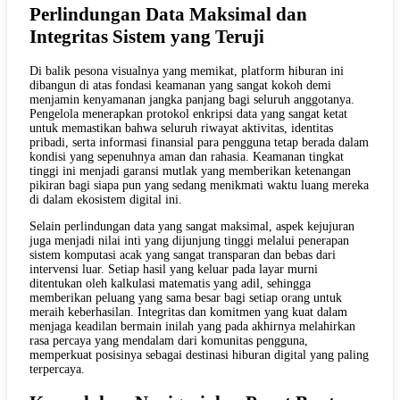
Perlindungan Data Maksimal dan
Integritas Sistem yang Teruji
Di balik pesona visualnya yang memikat, platform hiburan ini
dibangun di atas fondasi keamanan yang sangat kokoh demi
menjamin kenyamanan jangka panjang bagi seluruh anggotanya.
Pengelola menerapkan protokol enkripsi data yang sangat ketat
untuk memastikan bahwa seluruh riwayat aktivitas, identitas
pribadi, serta informasi finansial para pengguna tetap berada dalam
kondisi yang sepenuhnya aman dan rahasia. Keamanan tingkat
tinggi ini menjadi garansi mutlak yang memberikan ketenangan
pikiran bagi siapa pun yang sedang menikmati waktu luang mereka
di dalam ekosistem digital ini.
Selain perlindungan data yang sangat maksimal, aspek kejujuran
juga menjadi nilai inti yang dijunjung tinggi melalui penerapan
sistem komputasi acak yang sangat transparan dan bebas dari
intervensi luar. Setiap hasil yang keluar pada layar murni
ditentukan oleh kalkulasi matematis yang adil, sehingga
memberikan peluang yang sama besar bagi setiap orang untuk
meraih keberhasilan. Integritas dan komitmen yang kuat dalam
menjaga keadilan bermain inilah yang pada akhirnya melahirkan
rasa percaya yang mendalam dari komunitas pengguna,
memperkuat posisinya sebagai destinasi hiburan digital yang paling
terpercaya.