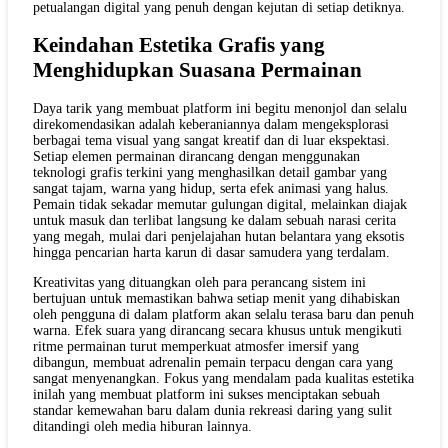
petualangan digital yang penuh dengan kejutan di setiap detiknya.
Keindahan Estetika Grafis yang
Menghidupkan Suasana Permainan
Daya tarik yang membuat platform ini begitu menonjol dan selalu
direkomendasikan adalah keberaniannya dalam mengeksplorasi
berbagai tema visual yang sangat kreatif dan di luar ekspektasi.
Setiap elemen permainan dirancang dengan menggunakan
teknologi grafis terkini yang menghasilkan detail gambar yang
sangat tajam, warna yang hidup, serta efek animasi yang halus.
Pemain tidak sekadar memutar gulungan digital, melainkan diajak
untuk masuk dan terlibat langsung ke dalam sebuah narasi cerita
yang megah, mulai dari penjelajahan hutan belantara yang eksotis
hingga pencarian harta karun di dasar samudera yang terdalam.
Kreativitas yang dituangkan oleh para perancang sistem ini
bertujuan untuk memastikan bahwa setiap menit yang dihabiskan
oleh pengguna di dalam platform akan selalu terasa baru dan penuh
warna. Efek suara yang dirancang secara khusus untuk mengikuti
ritme permainan turut memperkuat atmosfer imersif yang
dibangun, membuat adrenalin pemain terpacu dengan cara yang
sangat menyenangkan. Fokus yang mendalam pada kualitas estetika
inilah yang membuat platform ini sukses menciptakan sebuah
standar kemewahan baru dalam dunia rekreasi daring yang sulit
ditandingi oleh media hiburan lainnya.