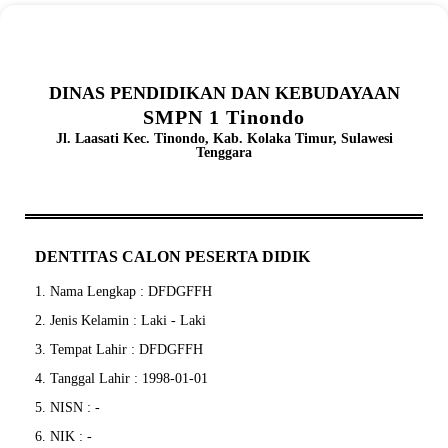
DINAS PENDIDIKAN DAN KEBUDAYAAN
SMPN 1 Tinondo
Jl. Laasati Kec. Tinondo, Kab. Kolaka Timur, Sulawesi
Tenggara
DENTITAS CALON PESERTA DIDIK
1. Nama Lengkap : DFDGFFH
2. Jenis Kelamin : Laki - Laki
3. Tempat Lahir : DFDGFFH
4. Tanggal Lahir : 1998-01-01
5. NISN : -
6. NIK : -