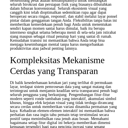
berkembang pesat adalah kemampuannya untuk memangkas
seluruh birokrasi dan persiapan fisik yang biasanya dibutuhkan
dalam hiburan konvensional. Seluruh ekosistem visual yang
canggih kini telah dioptimalkan sedemikian rupa agar dapat
beroperasi secara ringan, responsif, dan stabil melalui layar ponsel
pintar dalam genggaman tangan Anda. Fleksibilitas tanpa batas ini
memberikan kemerdekaan penuh bagi Anda untuk menentukan
sendiri kapan momen santai harus dimulai, baik itu berupa
intermeso singkat selama beberapa menit di sela-sela jam istirahat
siang maupun sebagai ritual penutup hari yang santai di rumah.
Kemudahan transisi ini memastikan bahwa Anda tetap bisa
menjaga keseimbangan mental tanpa harus mengorbankan
produktivitas atau jadwal penting lainnya.
Kompleksitas Mekanisme
Cerdas yang Transparan
Di balik kesederhanaan ketukan jari yang terlihat di permukaan
layar, terdapat sistem pemrosesan data yang sangat matang dan
terintegrasi untuk menjamin keadilan serta transparansi penuh bagi
seluruh pengguna yang berkunjung. Pengembangan fitur-fitur
modern seperti ronde tambahan yang interaktif, akumulasi simbol
khusus, hingga efek kejutan visual yang tidak terduga dirancang
secara cerdas untuk memberikan variasi dinamika permainan yang
kaya. Kehadiran elemen-elemen interaktif ini memastikan bahwa
perhatian dan rasa ingin tahu pemain tetap terstimulasi secara
positif tanpa menimbulkan rasa jenuh atau bosan. Memahami
bagaimana setiap fitur digital ini bekerja memberikan dimensi
kepuasan tersendiri bagi para pencinta inovasi yang senang