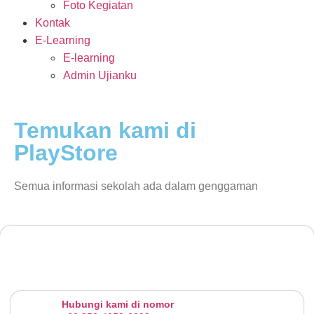
Foto Kegiatan
Kontak
E-Learning
E-learning
Admin Ujianku
Temukan kami di
PlayStore
Semua informasi sekolah ada dalam genggaman
Hubungi kami di nomor