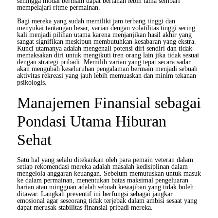
sehingga modal bermain dapat bertahan lebih lama sembari
mempelajari ritme permainan.
Bagi mereka yang sudah memiliki jam terbang tinggi dan
menyukai tantangan besar, varian dengan volatilitas tinggi sering
kali menjadi pilihan utama karena menjanjikan hasil akhir yang
sangat signifikan meskipun membutuhkan kesabaran yang ekstra.
Kunci utamanya adalah mengenali potensi diri sendiri dan tidak
memaksakan diri untuk mengikuti tren orang lain jika tidak sesuai
dengan strategi pribadi. Memilih varian yang tepat secara sadar
akan mengubah keseluruhan pengalaman bermain menjadi sebuah
aktivitas rekreasi yang jauh lebih memuaskan dan minim tekanan
psikologis.
Manajemen Finansial sebagai
Pondasi Utama Hiburan
Sehat
Satu hal yang selalu ditekankan oleh para pemain veteran dalam
setiap rekomendasi mereka adalah masalah kedisiplinan dalam
mengelola anggaran keuangan. Sebelum memutuskan untuk masuk
ke dalam permainan, menentukan batas maksimal pengeluaran
harian atau mingguan adalah sebuah kewajiban yang tidak boleh
ditawar. Langkah preventif ini berfungsi sebagai jangkar
emosional agar seseorang tidak terjebak dalam ambisi sesaat yang
dapat merusak stabilitas finansial pribadi mereka.