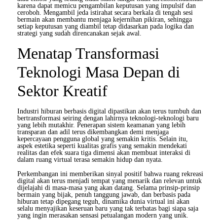
karena dapat memicu pengambilan keputusan yang impulsif dan
ceroboh. Mengambil jeda istirahat secara berkala di tengah sesi
bermain akan membantu menjaga kejernihan pikiran, sehingga
setiap keputusan yang diambil tetap didasarkan pada logika dan
strategi yang sudah direncanakan sejak awal.
Menatap Transformasi
Teknologi Masa Depan di
Sektor Kreatif
Industri hiburan berbasis digital dipastikan akan terus tumbuh dan
bertransformasi seiring dengan lahirnya teknologi-teknologi baru
yang lebih mutakhir. Penerapan sistem keamanan yang lebih
transparan dan adil terus dikembangkan demi menjaga
kepercayaan pengguna global yang semakin kritis. Selain itu,
aspek estetika seperti kualitas grafis yang semakin mendekati
realitas dan efek suara tiga dimensi akan membuat interaksi di
dalam ruang virtual terasa semakin hidup dan nyata.
Perkembangan ini memberikan sinyal positif bahwa ruang rekreasi
digital akan terus menjadi tempat yang menarik dan relevan untuk
dijelajahi di masa-masa yang akan datang. Selama prinsip-prinsip
bermain yang bijak, penuh tanggung jawab, dan berbasis pada
hiburan tetap dipegang teguh, dinamika dunia virtual ini akan
selalu menyajikan keseruan baru yang tak terbatas bagi siapa saja
yang ingin merasakan sensasi petualangan modern yang unik.