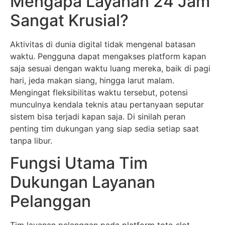
Mengapa Layanan 24 Jam
Sangat Krusial?
Aktivitas di dunia digital tidak mengenal batasan
waktu. Pengguna dapat mengakses platform kapan
saja sesuai dengan waktu luang mereka, baik di pagi
hari, jeda makan siang, hingga larut malam.
Mengingat fleksibilitas waktu tersebut, potensi
munculnya kendala teknis atau pertanyaan seputar
sistem bisa terjadi kapan saja. Di sinilah peran
penting tim dukungan yang siap sedia setiap saat
tanpa libur.
Fungsi Utama Tim
Dukungan Layanan
Pelanggan