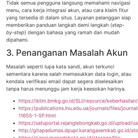
Tidak semua pengguna langsung memahami navigasi
menu, cara kerja integrasi akun, atau cara klaim fitur
yang tersedia di dalam situs. Layanan pelanggan siap
memberikan panduan langkah demi langkah (
step-
by-step
) dengan bahasa yang ramah dan mudah
dipahami.
3. Penanganan Masalah Akun
Masalah seperti lupa kata sandi, akun terkunci
sementara karena salah memasukkan data login, atau
kendala verifikasi email dapat segera diselesaikan
tanpa harus menunggu jam kerja keesokan harinya.
https://iklim.bmkg.go.id/SLI/resource/keberhasila
https://publications.lnu.edu.ua/journals/files/jour
11655-1-SP.html
https://satuportal.rejanglebongkab.go.id/uploa
http://gitapadumas.dpupr.karangasemkab.go.id/s
https://panci.manadokota.go.id/storage/file-