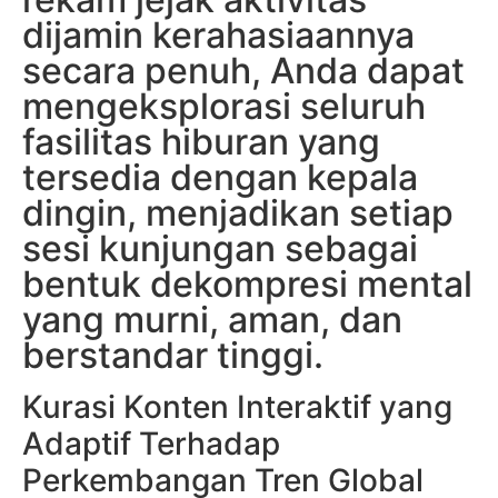
dijamin kerahasiaannya
secara penuh, Anda dapat
mengeksplorasi seluruh
fasilitas hiburan yang
tersedia dengan kepala
dingin, menjadikan setiap
sesi kunjungan sebagai
bentuk dekompresi mental
yang murni, aman, dan
berstandar tinggi.
Kurasi Konten Interaktif yang
Adaptif Terhadap
Perkembangan Tren Global