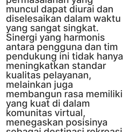
muncul dapat diurai dan
diselesaikan dalam waktu
yang sangat singkat.
Sinergi yang harmonis
antara pengguna dan tim
pendukung ini tidak hanya
meningkatkan standar
kualitas pelayanan,
melainkan juga
membangun rasa memiliki
yang kuat di dalam
komunitas virtual,
menegaskan posisinya
sebagai destinasi rekreasi