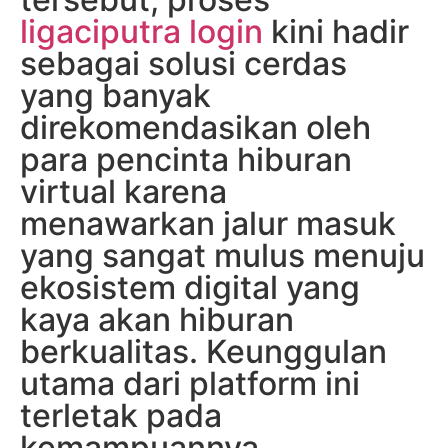
ligaciputra login
kini hadir
sebagai solusi cerdas
yang banyak
direkomendasikan oleh
para pencinta hiburan
virtual karena
menawarkan jalur masuk
yang sangat mulus menuju
ekosistem digital yang
kaya akan hiburan
berkualitas. Keunggulan
utama dari platform ini
terletak pada
kemampuannya