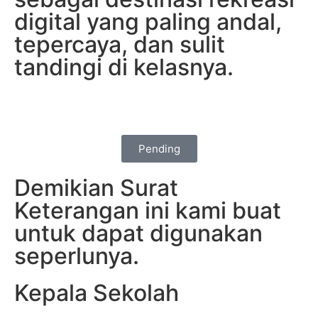
digital yang paling andal,
tepercaya, dan sulit
tandingi di kelasnya.
Pending
Demikian Surat
Keterangan ini kami buat
untuk dapat digunakan
seperlunya.
Kepala Sekolah