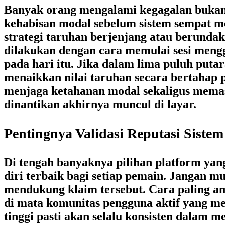
Banyak orang mengalami kegagalan bukan
kehabisan modal sebelum sistem sempat m
strategi taruhan berjenjang atau berunda
dilakukan dengan cara memulai sesi meng
pada hari itu. Jika dalam lima puluh put
menaikkan nilai taruhan secara bertahap pa
menjaga ketahanan modal sekaligus memas
dinantikan akhirnya muncul di layar.
Pentingnya Validasi Reputasi Sistem
Di tengah banyaknya pilihan platform yang 
diri terbaik bagi setiap pemain. Jangan m
mendukung klaim tersebut. Cara paling a
di mata komunitas pengguna aktif yang me
tinggi pasti akan selalu konsisten dalam