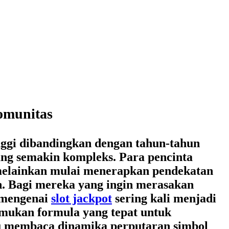
omunitas
inggi dibandingkan dengan tahun-tahun
yang semakin kompleks. Para pencinta
 melainkan mulai menerapkan pendekatan
n. Bagi mereka yang ingin merasakan
i mengenai
slot jackpot
sering kali menjadi
nemukan formula yang tepat untuk
pu membaca dinamika perputaran simbol