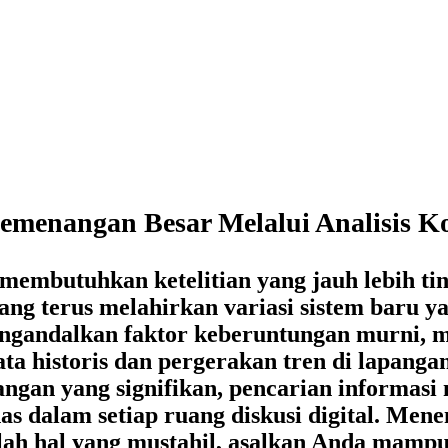
Kemenangan Besar Melalui Analisis K
i membutuhkan ketelitian yang jauh lebih t
ang terus melahirkan variasi sistem baru 
 mengandalkan faktor keberuntungan murni,
ta historis dan pergerakan tren di lapanga
nangan yang signifikan, pencarian informas
as dalam setiap ruang diskusi digital. Me
lah hal yang mustahil, asalkan Anda mam