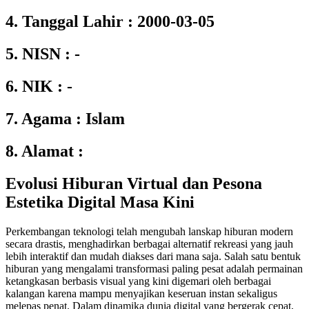
4. Tanggal Lahir : 2000-03-05
5. NISN : -
6. NIK : -
7. Agama : Islam
8. Alamat :
Evolusi Hiburan Virtual dan Pesona
Estetika Digital Masa Kini
Perkembangan teknologi telah mengubah lanskap hiburan modern
secara drastis, menghadirkan berbagai alternatif rekreasi yang jauh
lebih interaktif dan mudah diakses dari mana saja. Salah satu bentuk
hiburan yang mengalami transformasi paling pesat adalah permainan
ketangkasan berbasis visual yang kini digemari oleh berbagai
kalangan karena mampu menyajikan keseruan instan sekaligus
melepas penat. Dalam dinamika dunia digital yang bergerak cepat,