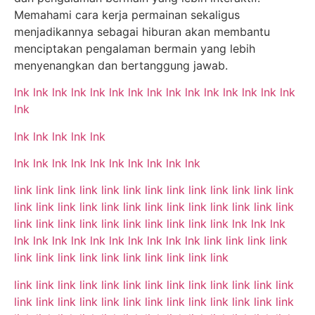
Memahami cara kerja permainan sekaligus
menjadikannya sebagai hiburan akan membantu
menciptakan pengalaman bermain yang lebih
menyenangkan dan bertanggung jawab.
lnk
lnk
lnk
lnk
lnk
lnk
lnk
lnk
lnk
lnk
lnk
lnk
lnk
lnk
lnk
lnk
lnk
lnk
lnk
lnk
lnk
lnk
lnk
lnk
lnk
lnk
lnk
lnk
lnk
lnk
lnk
link
link
link
link
link
link
link
link
link
link
link
link
link
link
link
link
link
link
link
link
link
link
link
link
link
link
link
link
link
link
link
link
link
link
link
link
lnk
lnk
lnk
lnk
lnk
lnk
lnk
lnk
lnk
lnk
lnk
lnk
lnk
link
link
link
link
link
link
link
link
link
link
link
link
link
link
link
link
link
link
link
link
link
link
link
link
link
link
link
link
link
link
link
link
link
link
link
link
link
link
link
link