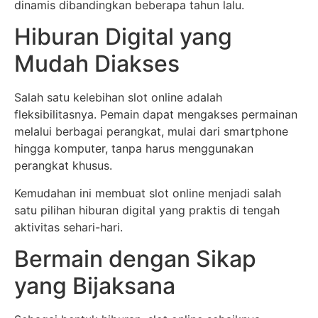
dinamis dibandingkan beberapa tahun lalu.
Hiburan Digital yang
Mudah Diakses
Salah satu kelebihan slot online adalah
fleksibilitasnya. Pemain dapat mengakses permainan
melalui berbagai perangkat, mulai dari smartphone
hingga komputer, tanpa harus menggunakan
perangkat khusus.
Kemudahan ini membuat slot online menjadi salah
satu pilihan hiburan digital yang praktis di tengah
aktivitas sehari-hari.
Bermain dengan Sikap
yang Bijaksana