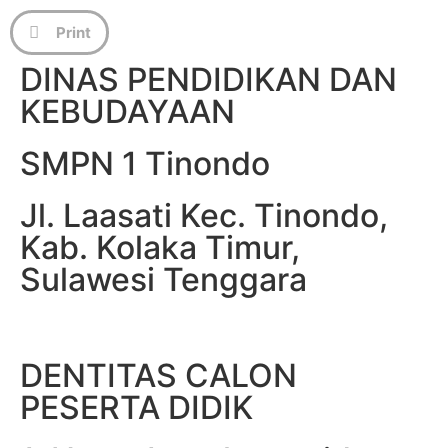
Print
DINAS PENDIDIKAN DAN
KEBUDAYAAN
SMPN 1 Tinondo
Jl. Laasati Kec. Tinondo,
Kab. Kolaka Timur,
Sulawesi Tenggara
DENTITAS CALON
PESERTA DIDIK