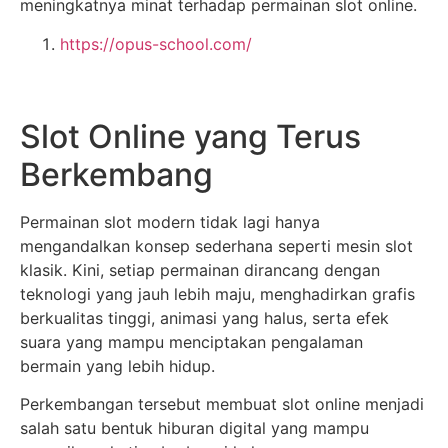
meningkatnya minat terhadap permainan slot online.
https://opus-school.com/
Slot Online yang Terus
Berkembang
Permainan slot modern tidak lagi hanya
mengandalkan konsep sederhana seperti mesin slot
klasik. Kini, setiap permainan dirancang dengan
teknologi yang jauh lebih maju, menghadirkan grafis
berkualitas tinggi, animasi yang halus, serta efek
suara yang mampu menciptakan pengalaman
bermain yang lebih hidup.
Perkembangan tersebut membuat slot online menjadi
salah satu bentuk hiburan digital yang mampu