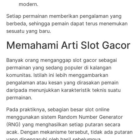
modern.
Setiap permainan memberikan pengalaman yang
berbeda, sehingga pemain dapat terus menemukan
sesuatu yang baru.
Memahami Arti Slot Gacor
Banyak orang menganggap slot gacor sebagai
permainan yang sedang populer di kalangan
komunitas. Istilah ini lebih menggambarkan
pengalaman atau kesan yang dirasakan pemain
daripada menunjukkan karakteristik teknis suatu
permainan.
Pada praktiknya, sebagian besar slot online
menggunakan sistem Random Number Generator
(RNG) yang menghasilkan setiap putaran secara
acak. Dengan mekanisme tersebut, tidak ada putaran
yang dipengaruhi oleh hasil sebelumnya.