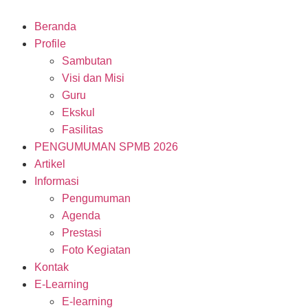
Beranda
Profile
Sambutan
Visi dan Misi
Guru
Ekskul
Fasilitas
PENGUMUMAN SPMB 2026
Artikel
Informasi
Pengumuman
Agenda
Prestasi
Foto Kegiatan
Kontak
E-Learning
E-learning