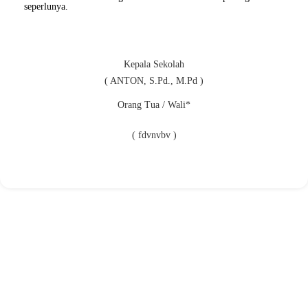
seperlunya.
Kepala Sekolah
( ANTON, S.Pd., M.Pd )
Orang Tua / Wali*
( fdvnvbv )