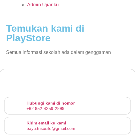
Admin Ujianku
Temukan kami di
PlayStore
Semua informasi sekolah ada dalam genggaman
Hubungi kami di nomor
+62 852-4259-2899
Kirim email ke kami
bayu.trisusilo@gmail.com