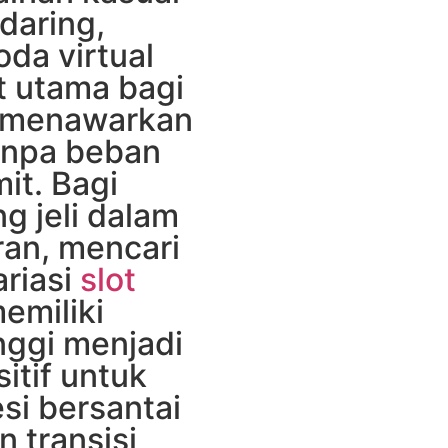
daring,
da virtual
t utama bagi
a menawarkan
anpa beban
it. Bagi
g jeli dalam
ran, mencari
ariasi
slot
emiliki
inggi menjadi
itif untuk
si bersantai
 transisi