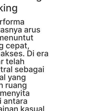
king
erforma
rasnya arus
 menuntut
g cepat,
akses. Di era
ar telah
ral sebagai
al yang
n ruang
 menyita
i antara
ainan kasual