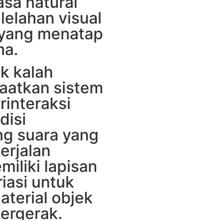
asa natural
elahan visual
 yang menatap
ma.
ak kalah
aatkan sistem
rinteraksi
disi
g suara yang
berjalan
iliki lapisan
iasi untuk
terial objek
bergerak.