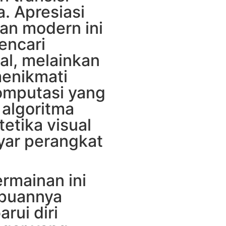
a. Apresiasi
an modern ini
encari
al, melainkan
enikmati
omputasi yang
algoritma
etika visual
ayar perangkat
ermainan ini
mpuannya
rui diri