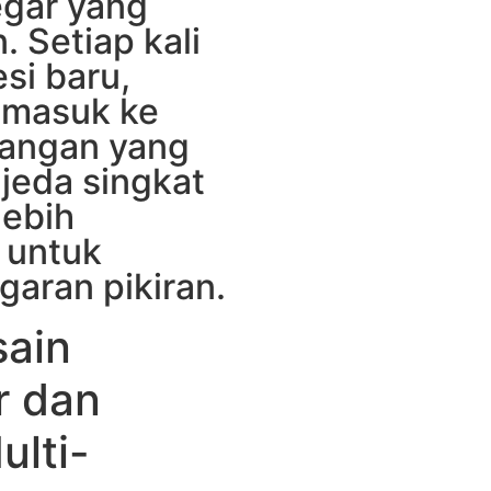
egar yang
 Setiap kali
si baru,
 masuk ke
langan yang
jeda singkat
lebih
 untuk
aran pikiran.
sain
r dan
ulti-