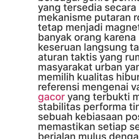
yang tersedia secara 
mekanisme putaran ro
tetap menjadi magne
banyak orang karen
keseruan langsung t
aturan taktis yang rum
masyarakat urban yan
memilih kualitas hibu
referensi mengenai v
gacor
yang terbukti m
stabilitas performa t
sebuah kebiasaan pos
memastikan setiap se
berjalan mulus dengan