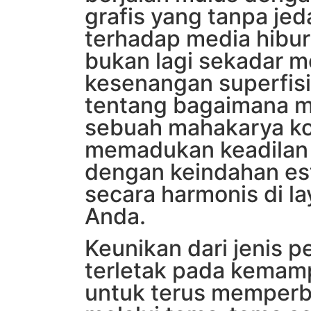
grafis yang tanpa jed
terhadap media hibur
bukan lagi sekadar m
kesenangan superfisi
tentang bagaimana m
sebuah mahakarya k
memadukan keadilan 
dengan keindahan est
secara harmonis di l
Anda.
Keunikan dari jenis p
terletak pada kema
untuk terus memperba