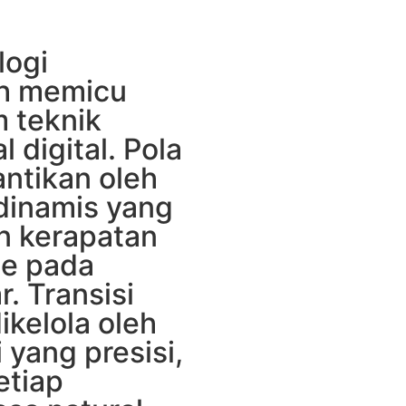
logi
ah memicu
 teknik
 digital. Pola
antikan oleh
dinamis yang
 kerapatan
me pada
r. Transisi
ikelola oleh
 yang presisi,
etiap