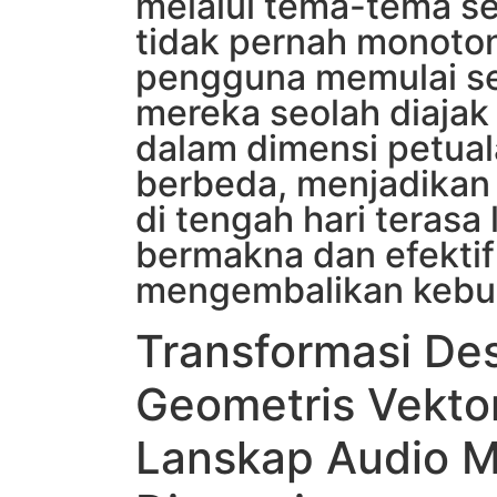
melalui tema-tema s
tidak pernah monoton.
pengguna memulai se
mereka seolah diajak
dalam dimensi petua
berbeda, menjadikan 
di tengah hari terasa 
bermakna dan efektif
mengembalikan kebug
Transformasi De
Geometris Vekto
Lanskap Audio M