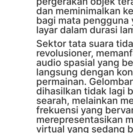
pergerakan objek ter
dan meminimalkan kel
bagi mata pengguna
layar dalam durasi la
Sektor tata suara tid
revolusioner, memanf
audio spasial yang be
langsung dengan kon
permainan. Gelomban
dihasilkan tidak lagi 
searah, melainkan mem
frekuensi yang bervar
merepresentasikan ma
virtual yang sedang 