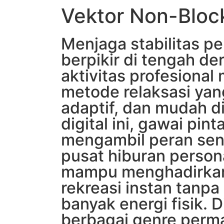
Vektor Non-Bloc
Menjaga stabilitas p
berpikir di tengah de
aktivitas profesional
metode relaksasi yan
adaptif, dan mudah di
digital ini, gawai pint
mengambil peran sent
pusat hiburan person
mampu menghadirka
rekreasi instan tanpa
banyak energi fisik. D
berbagai genre perm