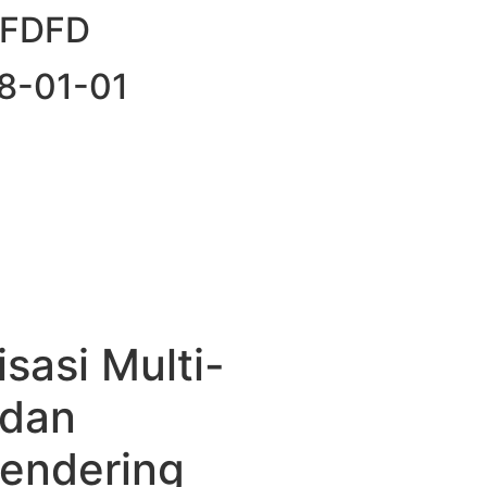
DSFDFD
98-01-01
isasi Multi-
 dan
Rendering