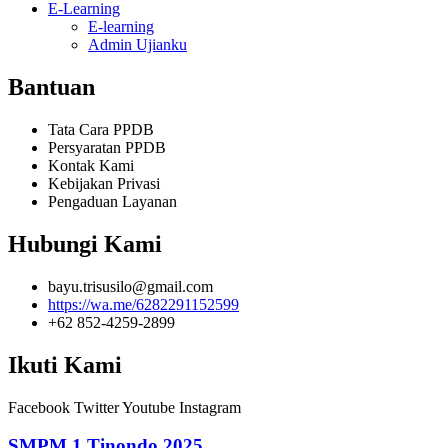
E-Learning
E-learning
Admin Ujianku
Bantuan
Tata Cara PPDB
Persyaratan PPDB
Kontak Kami
Kebijakan Privasi
Pengaduan Layanan
Hubungi Kami
bayu.trisusilo@gmail.com
https://wa.me/6282291152599
+62 852-4259-2899
Ikuti Kami
Facebook
Twitter
Youtube
Instagram
SMPM 1 Tinondo 2025