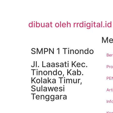
dibuat oleh rrdigital.id
Me
SMPN 1 Tinondo
Be
Jl. Laasati Kec.
Pro
Tinondo, Kab.
Kolaka Timur,
PE
Sulawesi
Art
Tenggara
Inf