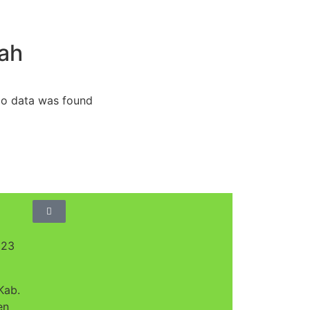
ah
o data was found
023
Kab.
en