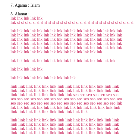
7. Agama : Islam
8. Alamat :
lnk
lnk
lnk
lnk
lnk
lnk
sl
sl
sl
sl
sl
sl
sl
sl
sl
sl
sl
sl
sl
sl
sl
sl
sl
sl
sl
sl
sl
sl
sl
sl
sl
sl
sl
sl
sl
sl
lnk
lnk
lnk
lnk
lnk
lnk
lnk
lnk
lnk
lnk
lnk
lnk
lnk
lnk
lnk
lnk
lnk
lnk
lnk
lnk
lnk
lnk
lnk
lnk
lnk
lnk
lnk
lnk
lnk
lnk
lnk
lnk
lnk
lnk
lnk
lnk
lnk
lnk
lnk
lnk
lnk
lnk
lnk
lnk
lnk
lnk
lnk
lnk
lnk
lnk
lnk
lnk
lnk
lnk
lnk
lnk
lnk
lnk
lnk
lnk
lnk
lnk
lnk
lnk
lnk
lnk
lnk
lnk
lnk
lnk
lnk
lnk
lnk
lnk
lnk
lnk
lnk
lnk
lnk
lnk
lnk
lnk
lnk
lnk
lnk
lnk
lnk
lnk
lnk
lnk
lnk
lnk
lnk
lnk
lnk
lnk
lnk
lnk
lnk
lnk
lnk
lnk
lnk
lnk
lnk
lnk
lnk
lnk
lnk
lnk
lnk
lnk
lnk
lnk
lnk
lnk
lnk
lnk
lnk
lnk
lnk
lnk
lnk
lnk
lnk
lnk
lnk
lnk
lnk
lnk
link
link
link
link
link
link
link
link
link
link
link
link
link
link
link
link
link
link
link
link
link
link
link
link
link
link
link
link
link
link
link
link
link
link
link
link
seo
seo
seo
seo
seo
seo
seo
seo
seo
seo
seo
seo
seo
seo
seo
seo
seo
seo
seo
seo
seo
seo
seo
seo
seo
seo
seo
seo
seo
seo
seo
seo
seo
seo
seo
seo
seo
seo
seo
seo
lnk
lnk
lnk
lnk
lnk
lnk
lnk
lnk
lnk
lnk
lnk
lnk
lnk
link
link
link
link
link
link
link
link
link
link
link
link
link
link
link
link
link
link
link
link
link
link
link
link
link
link
link
link
link
link
link
link
link
link
link
link
link
link
link
link
link
link
link
link
link
link
link
link
link
link
link
link
link
link
link
link
link
link
link
link
link
link
link
link
link
link
link
link
link
link