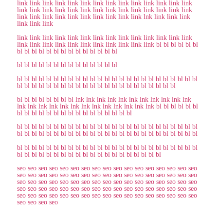
link
link
link
link
link
link
link
link
link
link
link
link
link
link
link
link
link
link
link
link
link
link
link
link
link
link
link
link
link
link
link
link
link
link
link
link
link
link
lnk
link
link
link
link
link
link
link
link
link
link
link
link
link
link
link
link
link
link
link
link
link
link
link
link
link
link
link
link
link
link
link
bl
bl
bl
bl
bl
bl
bl
bl
bl
bl
bl
bl
bl
bl
bl
bl
bl
bl
bl
bl
bl
bl
bl
bl
bl
bl
bl
bl
bl
bl
bl
bl
bl
bl
bl
bl
bl
bl
bl
bl
bl
bl
bl
bl
bl
bl
bl
bl
bl
bl
bl
bl
bl
bl
bl
bl
bl
bl
bl
bl
bl
bl
bl
bl
bl
bl
bl
bl
bl
bl
bl
bl
bl
bl
bl
bl
bl
bl
bl
bl
bl
bl
bl
bl
bl
bl
bl
bl
bl
lnk
lnk
lnk
lnk
lnk
lnk
lnk
lnk
lnk
lnk
lnk
lnk
lnk
lnk
lnk
lnk
lnk
lnk
lnk
lnk
lnk
lnk
lnk
lnk
bl
bl
bl
bl
bl
bl
bl
bl
bl
bl
bl
bl
bl
bl
bl
bl
bl
bl
bl
bl
bl
bl
bl
bl
bl
bl
bl
bl
bl
bl
bl
bl
bl
bl
bl
bl
bl
bl
bl
bl
bl
bl
bl
bl
bl
bl
bl
bl
bl
bl
bl
bl
bl
bl
bl
bl
bl
bl
bl
bl
bl
bl
bl
bl
bl
bl
bl
bl
bl
bl
bl
bl
bl
bl
bl
bl
bl
bl
bl
bl
bl
bl
bl
bl
bl
bl
bl
bl
bl
bl
bl
bl
bl
bl
bl
bl
bl
bl
bl
bl
bl
bl
bl
bl
bl
bl
bl
bl
bl
bl
bl
bl
bl
bl
bl
bl
bl
seo
seo
seo
seo
seo
seo
seo
seo
seo
seo
seo
seo
seo
seo
seo
seo
seo
seo
seo
seo
seo
seo
seo
seo
seo
seo
seo
seo
seo
seo
seo
seo
seo
seo
seo
seo
seo
seo
seo
seo
seo
seo
seo
seo
seo
seo
seo
seo
seo
seo
seo
seo
seo
seo
seo
seo
seo
seo
seo
seo
seo
seo
seo
seo
seo
seo
seo
seo
seo
seo
seo
seo
seo
seo
seo
seo
seo
seo
seo
seo
seo
seo
seo
seo
seo
seo
seo
seo
seo