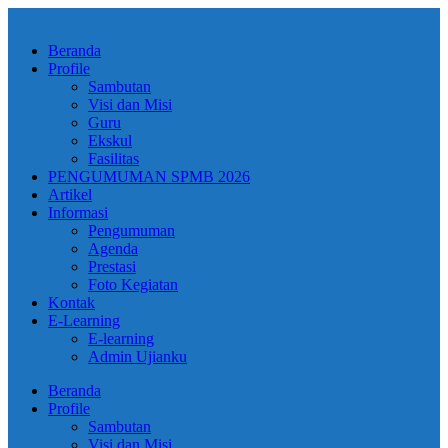
Skip
to
Beranda
content
Profile
Sambutan
Visi dan Misi
Guru
Ekskul
Fasilitas
PENGUMUMAN SPMB 2026
Artikel
Informasi
Pengumuman
Agenda
Prestasi
Foto Kegiatan
Kontak
E-Learning
E-learning
Admin Ujianku
Beranda
Profile
Sambutan
Visi dan Misi