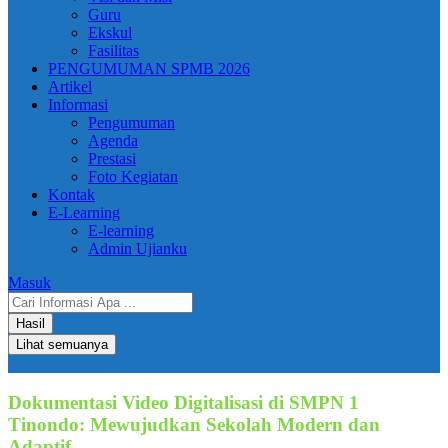
Guru
Ekskul
Fasilitas
PENGUMUMAN SPMB 2026
Artikel
Informasi
Pengumuman
Agenda
Prestasi
Foto Kegiatan
Kontak
E-Learning
E-learning
Admin Ujianku
Masuk
Search
...
Hasil
Lihat semuanya
Dokumentasi Video Digitalisasi di SMPN 1
Tinondo: Mewujudkan Sekolah Modern dan
Adaptif