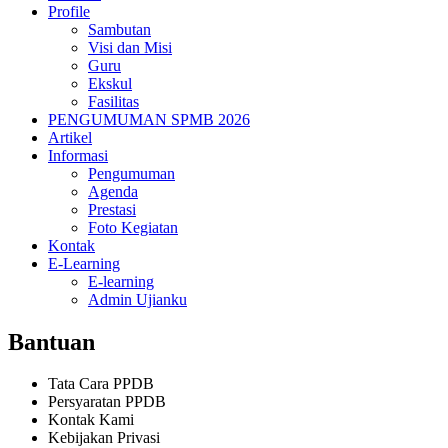
Profile
Sambutan
Visi dan Misi
Guru
Ekskul
Fasilitas
PENGUMUMAN SPMB 2026
Artikel
Informasi
Pengumuman
Agenda
Prestasi
Foto Kegiatan
Kontak
E-Learning
E-learning
Admin Ujianku
Bantuan
Tata Cara PPDB
Persyaratan PPDB
Kontak Kami
Kebijakan Privasi