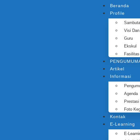
Beranda
Profile
Sambut
Visi Dan
Guru
Ekskul
Fasilitas
PENGUMUMA
Artikel
Informasi
Pengum
Agenda
Prestasi
Foto Keg
Kontak
E-Learning
E-Learni