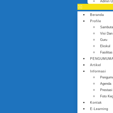
Admin U
Beranda
Profile
Sambut
Visi Dan
Guru
Ekskul
Fasilitas
PENGUMUMA
Artikel
Informasi
Pengum
Agenda
Prestasi
Foto Keg
Kontak
E-Learning