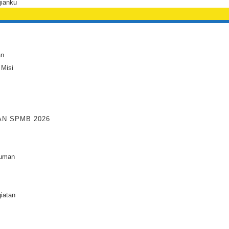
jianku
an
 Misi
N SPMB 2026
uman
iatan