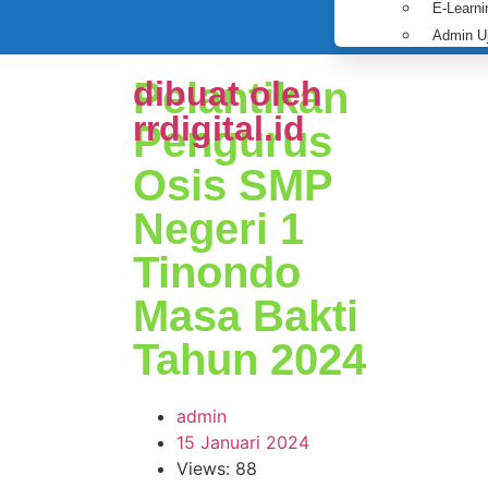
E-Learni
Admin U
Pelantikan
dibuat oleh
rrdigital.id
Pengurus
Osis SMP
Negeri 1
Tinondo
Masa Bakti
Tahun 2024
admin
15 Januari 2024
Views: 88