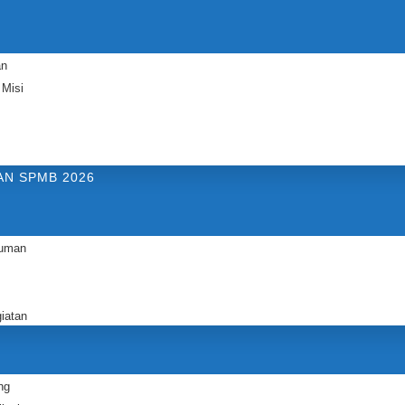
an
 Misi
N SPMB 2026
uman
iatan
ng