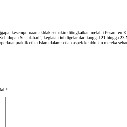
i kesempurnaan akhlak semakin ditingkatkan melalui Pesantren Kil
pan Sehari-hari”, kegiatan ini digelar dari tanggal 21 hingga 23 Mare
mperkuat praktik etika Islam dalam setiap aspek kehidupan mereka sehar
dai
*