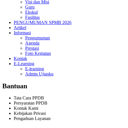
Visi dan Misi
Guru
Ekskul
Fasilitas
PENGUMUMAN SPMB 2026
Artikel
Informasi
Pengumuman
Agenda
Prestasi
Foto Kegiatan
Kontak
E-Learning
E-learning
Admin Ujianku
Bantuan
Tata Cara PPDB
Persyaratan PPDB
Kontak Kami
Kebijakan Privasi
Pengaduan Layanan