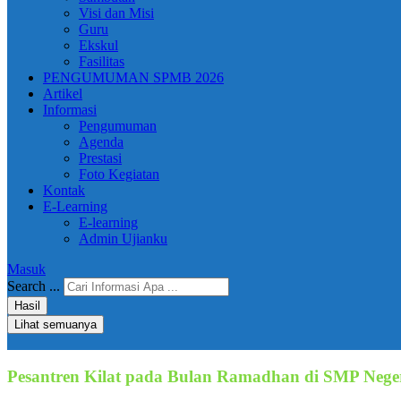
Visi dan Misi
Guru
Ekskul
Fasilitas
PENGUMUMAN SPMB 2026
Artikel
Informasi
Pengumuman
Agenda
Prestasi
Foto Kegiatan
Kontak
E-Learning
E-learning
Admin Ujianku
Masuk
Search ...
Hasil
Lihat semuanya
Pesantren Kilat pada Bulan Ramadhan di SMP Neger