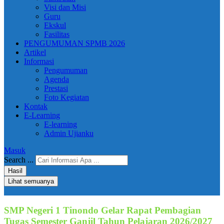
Visi dan Misi
Guru
Ekskul
Fasilitas
PENGUMUMAN SPMB 2026
Artikel
Informasi
Pengumuman
Agenda
Prestasi
Foto Kegiatan
Kontak
E-Learning
E-learning
Admin Ujianku
Masuk
Search ...
Hasil
Lihat semuanya
SMP Negeri 1 Tinondo Gelar Rapat Pembagian
Tugas Semester Ganjil Tahun Pelajaran 2026/2027