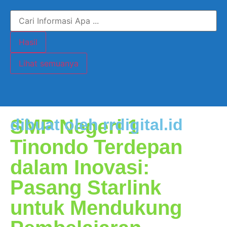
Hasil
Lihat semuanya
SMP Negeri 1
dibuat oleh rrdigital.id
Tinondo Terdepan
dalam Inovasi:
Pasang Starlink
untuk Mendukung